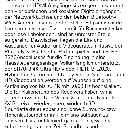
ebensolche HDMI-Ausgänge sitzen gemeinsam mit
den vier optischen und koaxialen Digitaleingängen,
der Netzwerkbuchse und den beiden Bluetooth-/
Wi-Fi-Antennen an oberster Stelle. Elf paar isolierte
Lautsprecheranschlüsse, bereit für Bananenstecker
oder lose Kabelenden, sind an unterster Stelle
aufgereiht. Dazwischen liegen die Ein- und
Ausgänge für Audio- und Videogeräte, inklusive der
Phono-MM-Buchse für Plattenspieler und des RS-
232CAnschlusses für die Einbindung in eine
Haussteuerungsanlage. Vollumfänglich unterstützt
der SR7013 4K-Ultra-HD-Video, HDR, BT.2020,
Hybrid Log Gamma und Dolby Vision. Standard- und
HD-Videoquellen werden auf Wunsch auf eine
Auflösung von bis zu 4K mit 50/60 Hz hochskaliert.
Die ISF-Kalibrierung des Receivers haben wir ja
bereits erwähnt. DTS Virtual:X kann der Marantz
AV-Receiver wiedergeben, wodurch 3D-
Soundeffekte erlebbar sind, ohne Surround- bzw.
Höhenlautsprecher im Heimkino aufbauen zu
müssen. Das funktioniert ganz ähnlich, wie es
schon seit geraumer Zeit Soundbars und