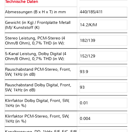
Technische Daten
Abmessungen (B x H x T) in mm
440/185/411
Gewicht (in Kg) / Frontplatte Metall
14.2/K/M
(M)/ Kunststoff (K)
Stereo Leistung, PCM-Stereo (4
182/139
Ohm/8 Ohm), 0,7% THD (in W):
5-Kanal Leistung, Dolby Digital (4
152/129
Ohm/8 Ohm), 0,7% THD (in W):
Rauschabstand PCM-Stereo, Front,
93.9
5W, 1kHz (in dB)
Rauschabstand Dolby Digital, Front,
93
5W, 1kHz (in dB)
Klirrfaktor Dolby Digital, Front, 5W,
0.01
1kHz (in %)
Klirrfaktor PCM-Stereo, Front, 5W,
0.004
1kHz (in %)
Kanaltrennung, DD, 1kHz; F/F, F/C, F/R