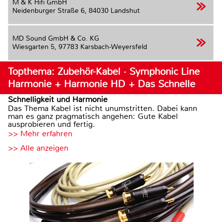
M & K Hifi GmbH
Neidenburger Straße 6,
84030 Landshut
MD Sound GmbH & Co. KG
Wiesgarten 5,
97783 Karsbach-Weyersfeld
Topthema: Zubehör-Kabel · Symphonic Line
Harmonie + Harmonie HD + Das Schnelle
Schnelligkeit und Harmonie
Das Thema Kabel ist nicht unumstritten. Dabei kann
man es ganz pragmatisch angehen: Gute Kabel
ausprobieren und fertig.
>> Mehr erfahren
>> Alle anzeigen