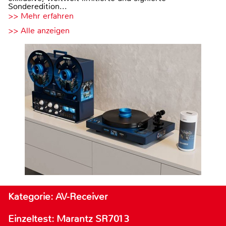
Sonderedition...
>> Mehr erfahren
>> Alle anzeigen
Kategorie: AV-Receiver
Einzeltest: Marantz SR7013