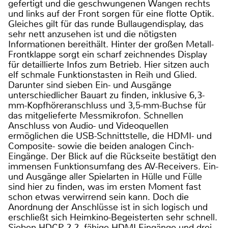
gefertigt und die geschwungenen Wangen rechts
und links auf der Front sorgen für eine flotte Optik.
Gleiches gilt für das runde Bullaugendisplay, das
sehr nett anzusehen ist und die nötigsten
Informationen bereithält. Hinter der großen Metall-
Frontklappe sorgt ein scharf zeichnendes Display
für detaillierte Infos zum Betrieb. Hier sitzen auch
elf schmale Funktionstasten in Reih und Glied.
Darunter sind sieben Ein- und Ausgänge
unterschiedlicher Bauart zu finden, inklusive 6,3-
mm-Kopfhöreranschluss und 3,5-mm-Buchse für
das mitgelieferte Messmikrofon. Schnellen
Anschluss von Audio- und Videoquellen
ermöglichen die USB-Schnittstelle, die HDMI- und
Composite- sowie die beiden analogen Cinch-
Eingänge. Der Blick auf die Rückseite bestätigt den
immensen Funktionsumfang des AV-Receivers. Ein-
und Ausgänge aller Spielarten in Hülle und Fülle
sind hier zu finden, was im ersten Moment fast
schon etwas verwirrend sein kann. Doch die
Anordnung der Anschlüsse ist in sich logisch und
erschließt sich Heimkino-Begeisterten sehr schnell.
Sieben HDCP-2.2- fähige HDMI-Eingänge und drei