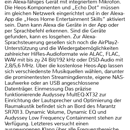
ein Alexa-fähiges Gerät mit integriertem Mikrofon.
Die Heos-Komponenten und „Echo Dot“ müssen
im gleichen Netzwerk eingerichtet und in der Alexa-
App die „Heos Home Entertainment Skills“ aktiviert
sein. Dann kann Alexa die Geräte in der App oder
per Sprachbefehl erkennen. Sind die Geräte
gefunden, kann es losgehen. Zur Alexa-
Sprachsteuerung gesellen sich noch die AirPlay2-
Unterstützung und die Wiedergabemöglichkeiten
zahlreicher HiRes-Audioformate wie ALAC, FLAC,
WAV mit bis zu 24 Bit/192 kHz oder DSD-Audio mit
2,8/5,6 MHz. Über die kostenlose Heos-App lassen
sich verschiedenste Musikquellen wählen, darunter
die prominentesten Streamingdienste, eigene NAS-
Laufwerke oder an USB angeschlossene
Datenträger. Einmessung Das präzise
funktionierende Audyssey MultEQ-XT32 zur
Einrichtung der Lautsprecher und Optimierung der
Raumakustik befindet sich an Bord des Marantz
SR7013. Dynamic Volume, Dynamic EQ und
Audyssey Low Frequency Containment stehen zur
Verfügung. Letzteres versucht einen
ausgewogenen Klang über alle Frequenzbereiche