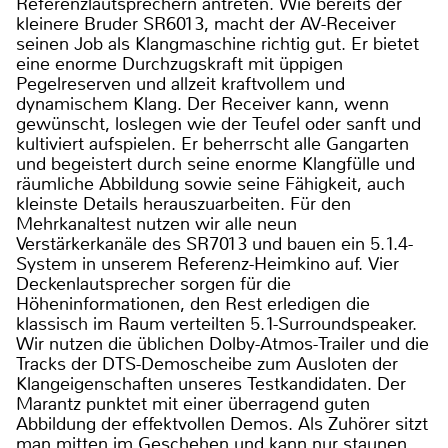
Referenzlautsprechern antreten. Wie bereits der
kleinere Bruder SR6013, macht der AV-Receiver
seinen Job als Klangmaschine richtig gut. Er bietet
eine enorme Durchzugskraft mit üppigen
Pegelreserven und allzeit kraftvollem und
dynamischem Klang. Der Receiver kann, wenn
gewünscht, loslegen wie der Teufel oder sanft und
kultiviert aufspielen. Er beherrscht alle Gangarten
und begeistert durch seine enorme Klangfülle und
räumliche Abbildung sowie seine Fähigkeit, auch
kleinste Details herauszuarbeiten. Für den
Mehrkanaltest nutzen wir alle neun
Verstärkerkanäle des SR7013 und bauen ein 5.1.4-
System in unserem Referenz-Heimkino auf. Vier
Deckenlautsprecher sorgen für die
Höheninformationen, den Rest erledigen die
klassisch im Raum verteilten 5.1-Surroundspeaker.
Wir nutzen die üblichen Dolby-Atmos-Trailer und die
Tracks der DTS-Demoscheibe zum Ausloten der
Klangeigenschaften unseres Testkandidaten. Der
Marantz punktet mit einer überragend guten
Abbildung der effektvollen Demos. Als Zuhörer sitzt
man mitten im Geschehen und kann nur staunen