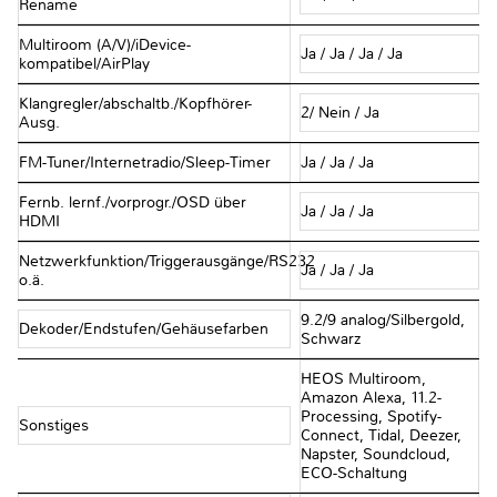
Rename
Multiroom (A/V)/iDevice-
Ja / Ja / Ja / Ja
kompatibel/AirPlay
Klangregler/abschaltb./Kopfhörer-
2/ Nein / Ja
Ausg.
FM-Tuner/Internetradio/Sleep-Timer
Ja / Ja / Ja
Fernb. lernf./vorprogr./OSD über
Ja / Ja / Ja
HDMI
Netzwerkfunktion/Triggerausgänge/RS232
Ja / Ja / Ja
o.ä.
9.2/9 analog/Silbergold,
Dekoder/Endstufen/Gehäusefarben
Schwarz
HEOS Multiroom,
Amazon Alexa, 11.2-
Processing, Spotify-
Sonstiges
Connect, Tidal, Deezer,
Napster, Soundcloud,
ECO-Schaltung