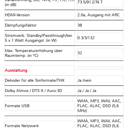
73.5/91.2/74.7
(in dB)
HDMI-Version
2.0a, Ausgang mit ARC
Dämpfungsfaktor
38
Stromverb. Standby/Passthrough/bei
0.3/3/132
5 x 1 Watt Ausgangsl. (in W)
Max. Temperaturerhöhung über
32
Raumtemp. (in °C)
Ausstattung
Dekoder für alle Tonformate/THX
Ja /nein
Dolby Atmos / DTS:X / Auro-3D
Ja / Ja / Ja
WMA, MP3, WAV, AAC,
Formate USB
FLAC, ALAC, DSD (5,6
MHz)
WMA, MP3, WAV, AAC,
Formate Netzwerk
FLAC, ALAC, DSD (5,6