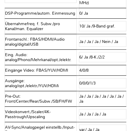
MHz)
DSP-Programme/autom. Einmessung
0/ Ja
Übernahmefreq. f. Subw./pro
10/ Ja /9-Band graf.
Kanal/man. Equalizer
Frontanschl.: FBAS/HDMI/Audio
Ja / Ja / Ja / Nein / Ja
analog/digital/USB
Eing. Audio:
6/ Ja /8-K./2/2
analog/Phono/Mehrkanal/opt./elektr.
Eingänge Video: FBAS/YUV/HDMI
4/0/8
Ausgänge:
0/0/0/1/3
analog/opt./elektr./YUV/HDMi
Pre-Out:
Ja / Ja / Ja / Ja / Ja / Ja /
Front/Center/Rear/Subw./SB/FH/FW
Ja
Videokonvert./Scaler/4K-
Ja / Ja / Ja / Ja
Passtrough/Upscaling
AV-Sync/Analogpegel einstellb./Input-
var./ Ja / Ja