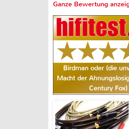
Ganze Bewertung anzei
Birdman oder (die unv
Macht der Ahnungslosigk
Century Fox)