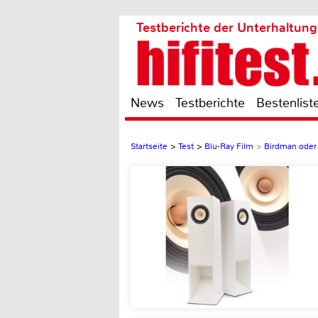
Testberichte der Unterhaltung
News
Testberichte
Bestenlist
Startseite
>
Test
>
Blu-Ray Film
>
Birdman oder 