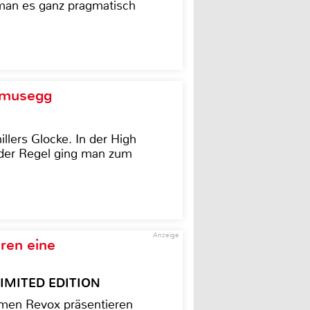
 man es ganz pragmatisch
d musegg
illers Glocke. In der High
In der Regel ging man zum
Anzeige
ren eine
– LIMITED EDITION
men Revox präsentieren