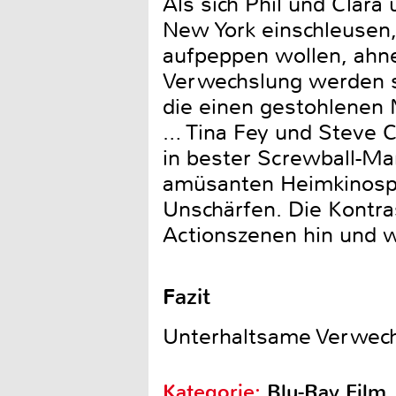
Als sich Phil und Clara
New York einschleusen,
aufpeppen wollen, ahne
Verwechslung werden so
die einen gestohlenen 
… Tina Fey und Steve C
in bester Screwball-Man
amüsanten Heimkinospa
Unschärfen. Die Kontra
Actionszenen hin und wi
Fazit
Unterhaltsame Verwech
Kategorie:
Blu-Ray Film