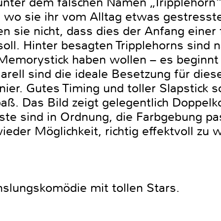
 unter dem falschen Namen „Tripplehorn“ 
 wo sie ihr vom Alltag etwas gestress
n sie nicht, dass dies der Anfang einer 
ll. Hinter besagten Tripplehorns sind n
Memorystick haben wollen – es beginnt 
arell sind die ideale Besetzung für di
ier. Gutes Timing und toller Slapstick s
ß. Das Bild zeigt gelegentlich Doppelk
ste sind in Ordnung, die Farbgebung pas
eder Möglichkeit, richtig effektvoll zu 
slungskomödie mit tollen Stars.