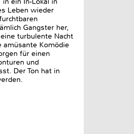
in ein In-Lokal in
tes Leben wieder
furchtbaren
ämlich Gangster her,
eine turbulente Nacht
ese amüsante Komödie
orgen für einen
onturen und
st. Der Ton hat in
werden.