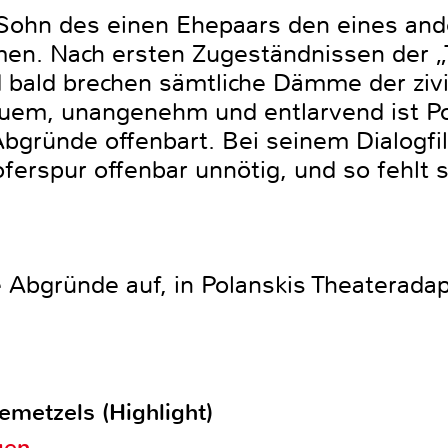
 Sohn des einen Ehepaars den eines ande
men. Nach ersten Zugeständnissen der „T
bald brechen sämtliche Dämme der zivil
m, unangenehm und entlarvend ist Pol
Abgründe offenbart. Bei seinem Dialogf
rspur offenbar unnötig, und so fehlt sie
 Abgründe auf, in Polanskis Theateradap
emetzels (Highlight)
gen