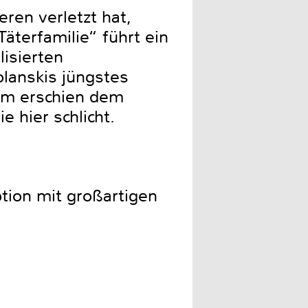
ren verletzt hat,
äterfamilie“ führt ein
isierten
anskis jüngstes
ilm erschien dem
 hier schlicht.
tion mit großartigen