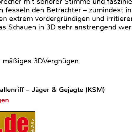
precher mit sonorer Stimme und faszini
fesseln den Betrachter – zumindest in 
den extrem vordergründigen und irritier
das Schauen in 3D sehr anstrengend wer
er mäßiges 3DVergnügen.
allenriff – Jäger & Gejagte (KSM)
gen
9/2012