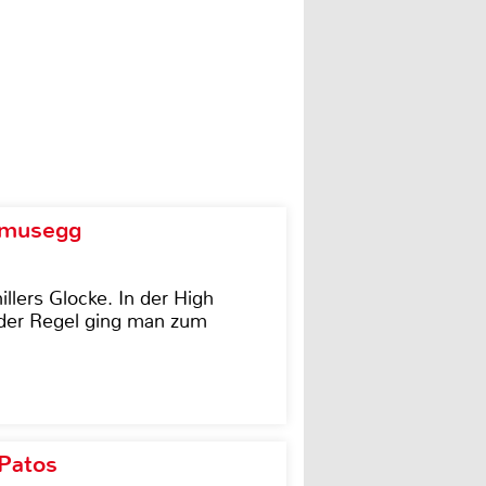
d musegg
illers Glocke. In der High
In der Regel ging man zum
 Patos