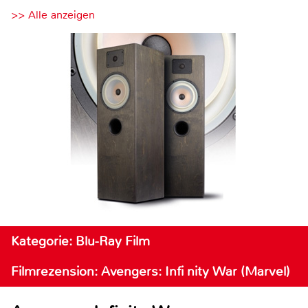
>> Alle anzeigen
Kategorie: Blu-Ray Film
Filmrezension: Avengers: Infi nity War (Marvel)