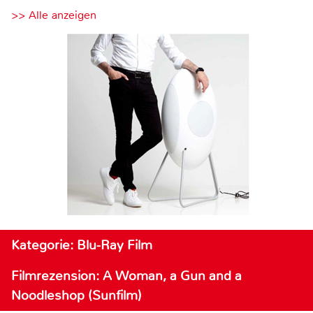
>> Alle anzeigen
Kategorie: Blu-Ray Film
Filmrezension: A Woman, a Gun and a
Noodleshop (Sunfilm)