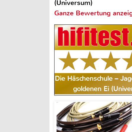
(Universum)
Ganze Bewertung anzei
Die Häschenschule – Ja
goldenen Ei (Univ