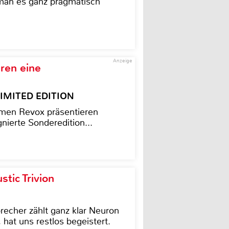
 man es ganz pragmatisch
Anzeige
ren eine
– LIMITED EDITION
men Revox präsentieren
nierte Sonderedition...
tic Trivion
cher zählt ganz klar Neuron
hat uns restlos begeistert.