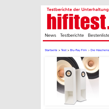
Testberichte der Unterhaltung
News
Testberichte
Bestenlist
Startseite
>
Test
>
Blu-Ray Film
>
Die Häschens