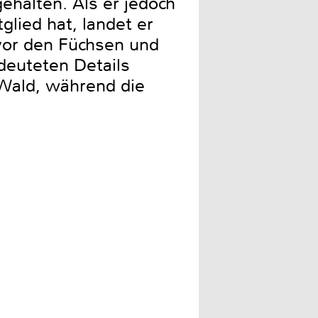
halten. Als er jedoch
lied hat, landet er
 vor den Füchsen und
deuteten Details
Wald, während die