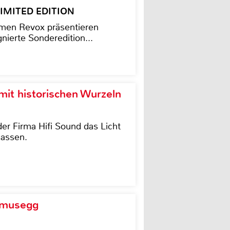
– LIMITED EDITION
men Revox präsentieren
nierte Sonderedition...
it historischen Wurzeln
der Firma Hifi Sound das Licht
lassen.
d musegg