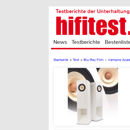
Testberichte der Unterhaltung
News
Testberichte
Bestenlist
Startseite
>
Test
>
Blu-Ray Film
>
Vampire Acad