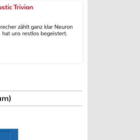
tic Trivion
cher zählt ganz klar Neuron
hat uns restlos begeistert.
um)