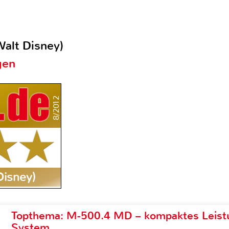
alt Disney)
gen
8/2012
Disney)
Topthema: M-500.4 MD – kompaktes Leist
System