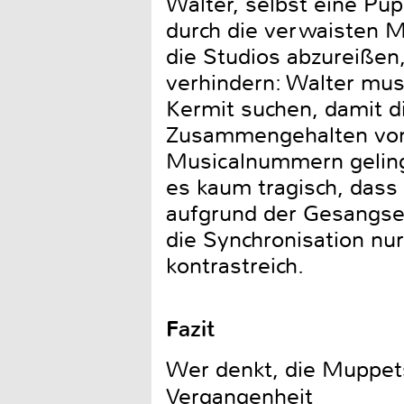
Walter, selbst eine Pup
durch die verwaisten M
die Studios abzureißen
verhindern: Walter mu
Kermit suchen, damit 
Zusammengehalten von m
Musicalnummern geling
es kaum tragisch, dass d
aufgrund der Gesangsei
die Synchronisation nur
kontrastreich.
Fazit
Wer denkt, die Muppets 
Vergangenheit