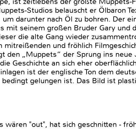
pe, ist zeitlebens der größte Muppets-F
uppets-Studios belauscht er Ölbaron Te
, um darunter nach Öl zu bohren. Der ei
ss mit seinem großen Bruder Gary und 
dieser die alte Gang wieder zusammen
itreißenden und fröhlich Filmgeschich
t den „Muppets“ der Sprung ins neue J
ie Geschichte an sich eher oberflächlich
nlagen ist der englische Ton dem deuts
 bedingt gelungen ist. Das Bild ist plast
wären "out", hat sich geschnitten - fröh