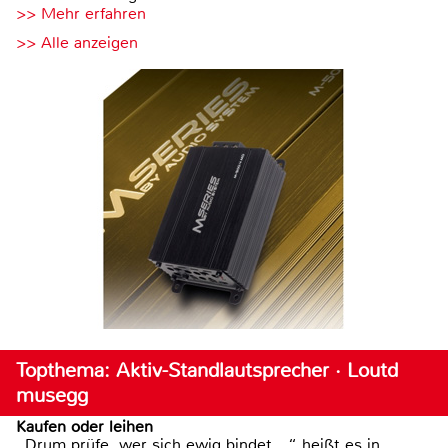
>> Mehr erfahren
>> Alle anzeigen
Topthema: Aktiv-Standlautsprecher · Loutd
musegg
Kaufen oder leihen
„Drum prüfe, wer sich ewig bindet ...“ heißt es in