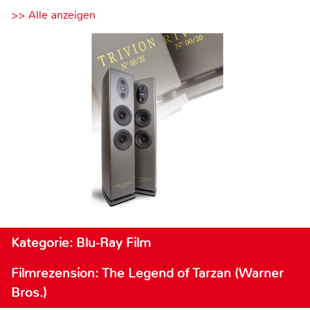
>> Alle anzeigen
Kategorie: Blu-Ray Film
Filmrezension: The Legend of Tarzan (Warner
Bros.)