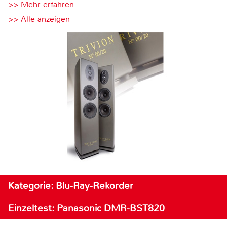
>> Mehr erfahren
>> Alle anzeigen
Kategorie: Blu-Ray-Rekorder
Einzeltest: Panasonic DMR-BST820