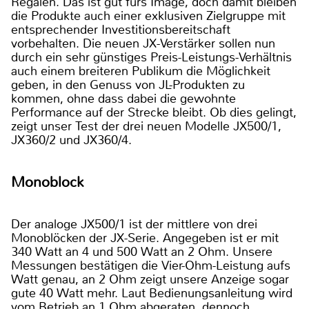
Regalen. Das ist gut fürs Image, doch damit bleiben
die Produkte auch einer exklusiven Zielgruppe mit
entsprechender Investitionsbereitschaft
vorbehalten. Die neuen JX-Verstärker sollen nun
durch ein sehr günstiges Preis-Leistungs-Verhältnis
auch einem breiteren Publikum die Möglichkeit
geben, in den Genuss von JL-Produkten zu
kommen, ohne dass dabei die gewohnte
Performance auf der Strecke bleibt. Ob dies gelingt,
zeigt unser Test der drei neuen Modelle JX500/1,
JX360/2 und JX360/4.
Monoblock
Der analoge JX500/1 ist der mittlere von drei
Monoblöcken der JX-Serie. Angegeben ist er mit
340 Watt an 4 und 500 Watt an 2 Ohm. Unsere
Messungen bestätigen die Vier-Ohm-Leistung aufs
Watt genau, an 2 Ohm zeigt unsere Anzeige sogar
gute 40 Watt mehr. Laut Bedienungsanleitung wird
vom Betrieb an 1 Ohm abgeraten, dennoch