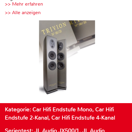
>> Mehr erfahren
>> Alle anzeigen
Kategorie: Car Hifi Endstufe Mono, Car Hifi
Endstufe 2-Kanal, Car Hifi Endstufe 4-Kanal
Serientest: JL Audio JX500/1, JL Audio