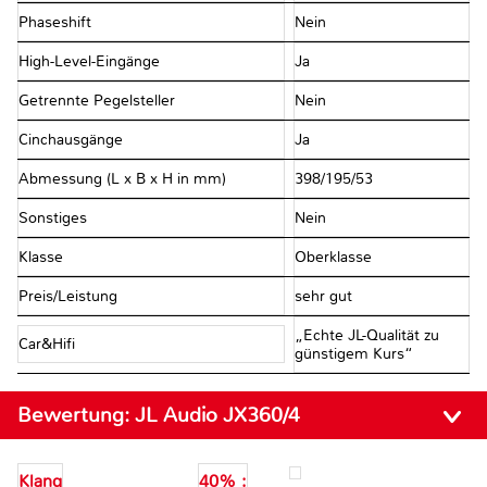
Phaseshift
Nein
High-Level-Eingänge
Ja
Getrennte Pegelsteller
Nein
Cinchausgänge
Ja
Abmessung (L x B x H in mm)
398/195/53
Sonstiges
Nein
Klasse
Oberklasse
Preis/Leistung
sehr gut
„Echte JL-Qualität zu
Car&Hifi
günstigem Kurs“
Bewertung:
JL Audio JX360/4
Klang
40% :