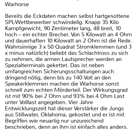
Warhorse
Bereits die Eckdaten machen selbst hartgesottene
SPL-Wettbewerber schwindelig. Knapp 35 Kilo
Kampfgewicht, 90 Zentimeter lang, 48 breit, 10
hoch – ein echter Brecher. Von 5 Kilowatt an 4 Ohm
und dauerhaften 10 Kilowatt an 2 Ohm ist die Rede.
Wahnsinnige 3 x 50 Quadrat Stromklemmen (und 3
x minus natürlich) beliebt das Schlachtross zu sich
zu nehmen, die armen Lautsprecher werden an
Spezialterminals gekettet. Das ist neben
umfangreichen Sicherungsschaltungen auch
dringend nötig, denn bis zu 140 Volt an den
Speakerklemmen machen die Warhorse sonst
schnell zum echten Mörderteil. Der Wirkungsgrad
ist mit 90% bei 2 Ohm und 93% bei 4 Ohm Last
unter Volllast angegeben. Vier Jahre
Entwicklungszeit hat dieser Verstärker die Jungs
aus Stillwater, Oklahoma, gekostet und er ist mit
Begriffen wie neuartig nur unzureichend
beschrieben, denn an ihm ist einfach alles anders.