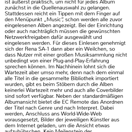
ist äußerst praktisch, um nicht für jedes Album
zunächst in die Quellenauswahl zu gelangen.
Stattdessen reicht ein Tippen mit dem Finger auf
den Menüpunkt „Music“, schon werden alle zuvor
eingelesenen Alben angezeigt. Bei der Einrichtung
oder auch nachträglich müssen die gewünschten
Netzwerkfreigaben dafür ausgewählt und
eingelesen werden. Für dieses Einlesen genehmigt
sich der Rena SA-1 dann aber ein Weilchen, so
dass Nutzer mit einer großen Musiksammlung nicht
unbedingt von einer Plug-and-Play-Erfahrung
sprechen können. Im Nachhinein lohnt sich die
Wartezeit aber umso mehr, denn nach dem einmal
alle Titel in die gesammelte Bibliothek importiert
wurden, gibt es beim Stöbern durch die Alben
keinerlei Wartezeit mehr und auch alle Coverbilder
sind sofort verfügbar. Neben der standardmäßigen
Albumansicht bietet die EC Remote das Anordnen
der Titel nach Genre und nach Interpret. Dabei
werden, Anschluss ans World-Wide-Web
vorausgesetzt, Bilder der jeweiligen Künstler aus
dem Internet geladen, um die Ansicht etwas
aufzuhübschen. Kein Meilenstein der