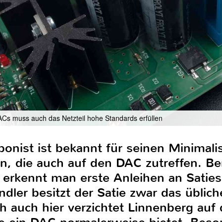
s muss auch das Netzteil hohe Standards erfüllen
ammenlaufen, wenn man sich das akkurat bestückte Board im Innern anschaut. Dabei wird jeder DAC von Hand im Werk in Schwerte bestückt. Echter Manufakturbetrieb eben. Ebenso wie bei der perfektionistischen Arbeit im Innern wurde auch beim Gehäuse auf hohe Qualität geachtet. Die Materialstärken sind durchweg recht üppig und die Spaltmaße minimal. Das führt zu seinem sehr stabilen Gerät. Auch der Druckpunkt der einzigen vorhandenen Taste ist gut gelungen, wobei die Uneinigkeit der Nutzer und daraus resultierende Kritik an eben solchen Dingen ja Gründe dafür sind, das Linnenberg auf Regler und Knöpfe weitestgehend verzichtet. In Sachen Anschlussvielfalt ist Verzicht beim Satie allerdings keineswegs das Gebot der Stunde. Der Wandler bietet mit AES/EBU, Toslink und gleich zwei koaxialen S/PDIF-Anschlüssen genügend unterschiedliche Inputs. Voll ausgereizt wird der Wandler aber wie üblich erst mit dem USBB- Port an der Rückseite. Selbst einen analogen Eingang gibt es hier noch, wobei aufgrund des symmetrischen Aufbaus des DACs natürlich ein Paar XLR-Buchsen genutzt wird. Gleiches gilt auch für den Ausgang, was einfach konsequent gedacht ist. Darüber mag sich nun mancher Cinch-Nutzer beschweren, doch Minimalismus und das direkte Zur-Sache-Kommen sind eben die Tugenden von Satie als Wandler und Komponist. Herzstück des Systems ist, wie bei anderen D/A-Wandlern von Linnenberg auch, ein DAC-Chip der Firma ESS. Dabei ist es nur richtig, das für den Referenzwandler der Schwerter Manufaktur auch das Top-of-theline- Modell des Halbleiterherstellers verwendet wird. Die Verbundenheit zwischen Linnenberg und ESS ist sogar so weit gereift, dass die deutsche Firma zum elitären Kreis der lizenzierten Entwicklungspartner für den Chiphersteller gehört. Dadurch ist es Linnenberg offiziell erlaubt, Firmware für die DACs zu programmieren. So ist der ES9038Pro-Chip im Satie also genau auf die Eigenschaften und Ansprüche des Gerätes ausgerichtet worden. Dazu gehört auch, dass der Satie seiner DAC-Plattform eine große Bandbreite an möglichen Abtastraten und Bittiefen entlockt. PCM kann mit bis zu 32 Bit verarbeitet werden, wobei die Samplingrate bis zu 384 kHz betragen kann. Ergänzt wird dies um beachtliche Fähigkeiten in Sachen DSD. Hier kann der Wandler das Bitstreamformat mit bis zu achtfacher Datenrate, also DSD512 mit 22,4 MHz umsetzen. Für präzise Taktung nutzt Linnenberg insgesamt drei Clocks, die mit Genauigkeiten im Femtosekundenbereich arbeiten. Nutzer können beim Satie außerdem zwischen insgesamt sechs verschiedenen Filtern wählen, um den Wandler besser auf den eigenen Geschmack oder die restlichen Komponenten abzustimmen. Dazu muss man beim zuvor stumm geschalteten Gerät die Select- Taste der Fernbedienung drücken, um einzeln durch die verschiedenen Optionen zu schalten. Als Standard wird ein schnelles FIR-Linear-Phase- Filter genutzt, das recht ausgewogen zu Werke geht. Andere sorgen für weniger Pre-Ringing, ein langsameres Roll-of in verschiedenen Kombinationen. Wer keine Lust hat viel herumzuprobieren, fährt mit dem voreingestellten Filter aber schon sehr gut. Ebenso aufwendig wie die digitale Seite, wenn nicht sogar noch aufwendiger, ist der analoge Part des Satie, der integral mit dem digitalen verbunden ist. Eine Vorstufe kann man auf verschiedene Arten konstruieren. Die klassische Schaltung eines echten Preamps ist sicher die beliebteste, gerade für analoge Quellen. Für die Lautstärkeregelung bei D/A-Wandlern wird hingegen gerne auf eine digitale Lösung gesetzt, da diese günstig und besonders unkompliziert zu implementieren ist. Hierbei wird schon auf digitaler Ebene die Ausgangslautstärke des Signals vorgegeben, wobei allerdings oft klangliche Einbußen entstehen können. Dies ist beim Satie also keine Lösung, weshalb Linnenberg sich eine besondere Eigenschaft des genutzten DACs zunutze macht. Der ES9038Pro ist in der Lage, mit besonders hohen Spannungen zu arbeiten. Damit ist das Ausgangssignal des Chips bereits problemlos in der Lage, eine Endstufe zu beliefern. Für die Regelung wird im Satie darum eine vollkommen diskret aufgebaute Vorstufe genutzt, bei der Widerstände und Relais die Spannung an den Ausgängen auf das gewünschte Level herunterbringen. So entsteht keinerlei klangliche Beeinflussung, da das eigentliche Signal komplett unangetastet bleibt. Da es für diese Strom- Spannungs-Wandlung des DACs keine vorgefertigen Teile gab, musste man bei Linnenberg eine eigene Lösung entwickeln. Nutzer eines Vollverstärkers oder einer separaten Vorstufe können den Satie auch im Fixed Mode verwenden. Stellt man die Lautstärkestufe 85 ein, liegen am Ausgang genau zwei Volt an. Schaltet man das Ger