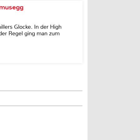
d musegg
illers Glocke. In der High
In der Regel ging man zum