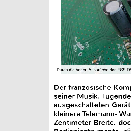
Durch die hohen Ansprüche des ESS-DAC
Der französische Komponist ist bekannt für seinen Minimalismus und die Klarheit seiner Musik. Tugenden, die auch auf den DAC zutreffen. Bereits beim ausgeschalteten Gerät erkennt man erste Anleihen an Saties Werk. Anders als der kleinere Telemann- Wandler besitzt der Satie zwar das übliche Vollformat mit 43 Zentimeter Breite, doch auch hier verzichtet Linnenberg auf die Bedieninstrumente, die ein DAC normalerweise bietet. Besonders interessant ist dies, weil der Wandler auch gleich über eine Lautstärkeregelung verfügt, die normalerweise ja noch ein paar Tasten mehr erfordert. Einzig einen Power-Taster, der in einer kleinen Einbuchtung an der ansonsten glatten Frontplatte unterkommt, gibt es als direktes Eingabe- Element am Gerät selbst. Alle anderen Befehle werden dem Satie mithilfe der kleinen Fernbedienung erteilt. Erfreulich dabei, dass Linnenberg hier keine kleine Scheckkarten-Bedienhilfe nutzt, sondern trotz der geringen Größe auf eine solide Fernbedienung aus Metall setzt, die trotz der minimalen Abmessungen gut in der Hand liegt. Obwohl die Kontrolle des DACs auf die Fernbedienung ausgelagert wurde, bietet auch diese gerade einmal vier Tasten. Zwei für die Lautstärke, eine für Mute und eine zur Auswahl des Eingangs. Dennoch lassen sich durch Kombinationen auch verschiedene weitere Einstellungen vornehmen. Dazu wird zusätzlich das Display des Satie benötigt und auch im normalen Spielbetrieb dient das Dot-Matrix- Display zur Übermittlung wissenswerter Informationen wie Quelle, Abtastrate und natürlich Lautstärke. Zu mitteilungsfreudig gibt sich der DAC dann aber doch nicht, denn nach zehn Sekunden erlischt die Anzeige automatisch, bis ein neuer Befehl gegeben wird. Dies geschieht beim Satie ganz im Sinne des Klangs, denn so werden etwaige Beeinflussungen des Displays auf die Elektronik minimiert. Auch die rote Farbe der Dot-Matrix dient dem gleichen Zweck, denn dabei ist die Schaltfrequenz am niedrigsten und auch der Stromverbrauch ist dabei so gering wie möglich. Letztlich ist das Display noch durch sogenannte iCoupler vom Rest des Gerätes isoliert. Anders als beim auf Modulkarten basierende Telemann wurde beim Satie auf eine Lösung mit nur einer einzigen Platine gesetzt. Beste Ergebnisse setzen hier eine besonders sorgfältige Konstruktion voraus, und während der Entwicklung musste hin und wieder schon einmal eine Sektion komplett neu entworfen werden, da das Ergebnis dem hohen Anspruch von Linnenberg zunächst nicht gerecht wurde. Erneut steht alles im Zeichen optimaler Messwerte und besten Klangs, weshalb der Satie vollständig symmetrisch aufgebaut ist. Neben der analogen Ausgangsstufe gilt dies auch für den digitalen Bereich. So kann einem als Technikfan schon ein wenig das Wasser im Mund zus