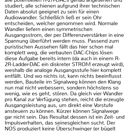
alle potentiellen R-2R-DACs genau angesehen und
studiert, alle schienen aufgrund ihrer technischen
Daten absolut geeignet zu sein für einen
Audiowandler. Schließlich ließ er sein Ohr
entscheiden, welcher genommen wird. Normale
Wandler liefern einen symmetrischen
Ausgangsstrom, der per Differenzverstärker in eine
Spannung überführt werden muss. Passend zum
puristischen Aussehen fällt das hier schon mal
komplett weg, die verbauten DAC-Chips lösen
diese Aufgabe bereits intern (da auch in einem R-
2R-Ladder-DAC ein diskreter STROM erzeugt wird),
weshalb die analoge Ausgangsstufe hier komplett
entfällt. Und wo nichts ist, kann nichts beeinflusst
werden, Bauteile im Signalweg können den Klang
nun mal nicht verbessern, sondern höchstens so
wenig, wie es geht, stören. Da gleich vier Wandler
pro Kanal zur Verfügung stehen, reicht die erzeugte
Ausgangsleistung aus, um direkt eine Vorstufe
ansteuern zu können. Kürzer können Signalwege
gar nicht sein. Das Resultat dessen ist ein Zeit- und
Impulsverhalten, das seinesgleichen sucht. Der
NOS produziert keine Überschwinger (er bügelt