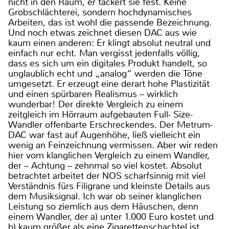
nicht in den Raum, er tackert sie fest. Keine
Grobschlächterei, sondern hochdynamisches
Arbeiten, das ist wohl die passende Bezeichnung.
Und noch etwas zeichnet diesen DAC aus wie
kaum einen anderen: Er klingt absolut neutral und
einfach nur echt. Man vergisst jedenfalls völlig,
dass es sich um ein digitales Produkt handelt, so
unglaublich echt und „analog“ werden die Töne
umgesetzt. Er erzeugt eine derart hohe Plastizität
und einen spürbaren Realismus – wirklich
wunderbar! Der direkte Vergleich zu einem
zeitgleich im Hörraum aufgebauten Full- Size-
Wandler offenbarte Erschreckendes. Der Metrum-
DAC war fast auf Augenhöhe, ließ vielleicht ein
wenig an Feinzeichnung vermissen. Aber wir reden
hier vom klanglichen Vergleich zu einem Wandler,
der – Achtung – zehnmal so viel kostet. Absolut
betrachtet arbeitet der NOS scharfsinnig mit viel
Verständnis fürs Filigrane und kleinste Details aus
dem Musiksignal. Ich war ob seiner klanglichen
Leistung so ziemlich aus dem Häuschen, denn
einem Wandler, der a) unter 1.000 Euro kostet und
b) kaum größer als eine Zigarettenschachtel ist.