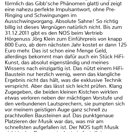
förmlich das Gibb‘sche Phänomen glatt) und zeigt
eine nahezu perfekte Impulsantwort, ohne Pre-
Ringing und Schwingungen im
Ausschwingvorgang. Absolute Sahne! So richtig
billig ist dieses Vergnügen natürlich nicht. Bis zum
31.12.2011 gibt es den NOS beim Vertrieb
Hörgenuss Jörg Klein zum Einführpreis von knapp
800 Euro, ab dem nächsten Jahr kostet er dann 125
Euro mehr. Das ist schon eine Menge Geld,
allerdings bekommt man dafür auch ein Stück HiFi-
Kunst, das absolut eigenständig und meines
Wissens nach einzigartig ist. Das nützt einem HiFi-
Baustein nur herzlich wenig, wenn das klangliche
Ergebnis nicht das hält, was die exklusive Technik
verspricht. Aber das lässt sich leicht prüfen. Klang
Zugegeben, die beiden kleinen Kistchen wirkten
etwas verloren neben der mächtigen Vorstufe und
den verbundenen Lautsprechern, sie pumpten sich
vor meinem geistigen Auge ganz schnell zu
prachtvollen Bausteinen auf. Das punktgenaue
Platzieren der Musik war das, was mir am
schnellsten aufgefallen ist. Der NOS tupft Musik