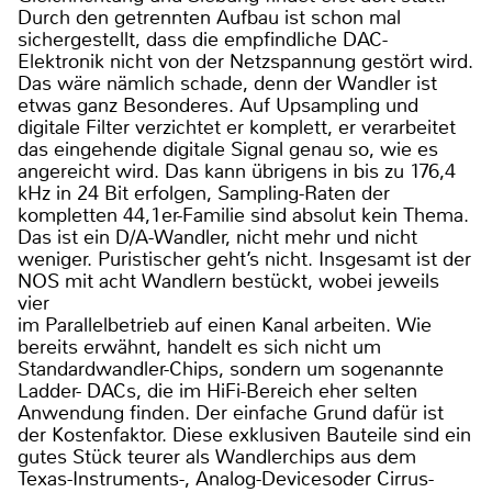
Durch den getrennten Aufbau ist schon mal
sichergestellt, dass die empfindliche DAC-
Elektronik nicht von der Netzspannung gestört wird.
Das wäre nämlich schade, denn der Wandler ist
etwas ganz Besonderes. Auf Upsampling und
digitale Filter verzichtet er komplett, er verarbeitet
das eingehende digitale Signal genau so, wie es
angereicht wird. Das kann übrigens in bis zu 176,4
kHz in 24 Bit erfolgen, Sampling-Raten der
kompletten 44,1er-Familie sind absolut kein Thema.
Das ist ein D/A-Wandler, nicht mehr und nicht
weniger. Puristischer geht’s nicht. Insgesamt ist der
NOS mit acht Wandlern bestückt, wobei jeweils
vier
im Parallelbetrieb auf einen Kanal arbeiten. Wie
bereits erwähnt, handelt es sich nicht um
Standardwandler-Chips, sondern um sogenannte
Ladder- DACs, die im HiFi-Bereich eher selten
Anwendung finden. Der einfache Grund dafür ist
der Kostenfaktor. Diese exklusiven Bauteile sind ein
gutes Stück teurer als Wandlerchips aus dem
Texas-Instruments-, Analog-Devicesoder Cirrus-