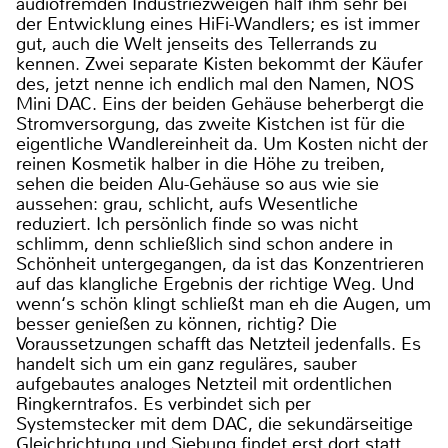
audiofremden Industriezweigen half ihm sehr bei
der Entwicklung eines HiFi-Wandlers; es ist immer
gut, auch die Welt jenseits des Tellerrands zu
kennen. Zwei separate Kisten bekommt der Käufer
des, jetzt nenne ich endlich mal den Namen, NOS
Mini DAC. Eins der beiden Gehäuse beherbergt die
Stromversorgung, das zweite Kistchen ist für die
eigentliche Wandlereinheit da. Um Kosten nicht der
reinen Kosmetik halber in die Höhe zu treiben,
sehen die beiden Alu-Gehäuse so aus wie sie
aussehen: grau, schlicht, aufs Wesentliche
reduziert. Ich persönlich finde so was nicht
schlimm, denn schließlich sind schon andere in
Schönheit untergegangen, da ist das Konzentrieren
auf das klangliche Ergebnis der richtige Weg. Und
wenn‘s schön klingt schließt man eh die Augen, um
besser genießen zu können, richtig? Die
Voraussetzungen schafft das Netzteil jedenfalls. Es
handelt sich um ein ganz reguläres, sauber
aufgebautes analoges Netzteil mit ordentlichen
Ringkerntrafos. Es verbindet sich per
Systemstecker mit dem DAC, die sekundärseitige
Gleichrichtung und Siebung findet erst dort statt.