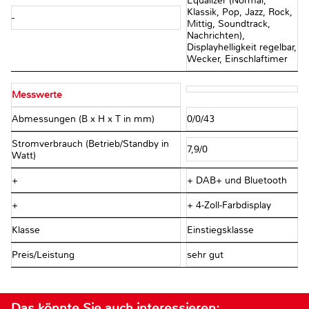
Equalizer (Normal,
Klassik, Pop, Jazz, Rock,
-
Mittig, Soundtrack,
Nachrichten),
Displayhelligkeit regelbar,
Wecker, Einschlaftimer
Messwerte
Abmessungen (B x H x T in mm)
0/0/43
Stromverbrauch (Betrieb/Standby in
7,9/0
Watt)
+
+ DAB+ und Bluetooth
+
+ 4-Zoll-Farbdisplay
Klasse
Einstiegsklasse
Preis/Leistung
sehr gut
Das könnte Sie auch interessieren: