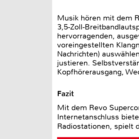
Musik hören mit dem Re
3,5-Zoll-Breitbandlauts
hervorragenden, ausge
voreingestellten Klangm
Nachrichten) auswähle
justieren. Selbstverst
Kopfhörerausgang, Weck
Fazit
Mit dem Revo Superconn
Internetanschluss bie
Radiostationen, spielt 