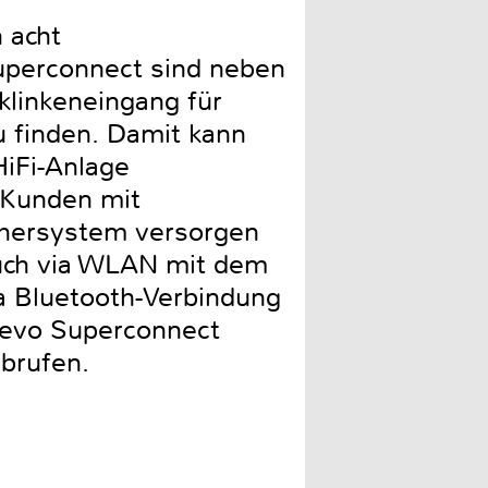
 acht
uperconnect sind neben
klinkeneingang für
u finden. Damit kann
HiFi-Anlage
e Kunden mit
echersystem versorgen
auch via WLAN mit dem
a Bluetooth-Verbindung
 Revo Superconnect
brufen.