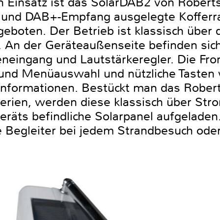
n Einsatz ist das SolarDAB2 von Roberts
 und DAB+-Empfang ausgelegte Kofferra
eboten. Der Betrieb ist klassisch über 
h. An der Geräteaußenseite befinden sic
neingang und Lautstärkeregler. Die Fron
und Menüauswahl und nützliche Tasten 
informationen. Bestückt man das Robert
erien, werden diese klassisch über Str
räts befindliche Solarpanel aufgeladen.
 Begleiter bei jedem Strandbesuch ode