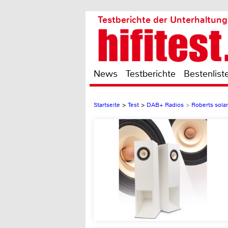
Testberichte der Unterhaltung
News
Testberichte
Bestenlist
Startseite
>
Test
>
DAB+ Radios
>
Roberts sol