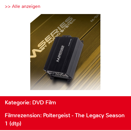
>> Alle anzeigen
Kategorie: DVD Film
Filmrezension: Poltergeist - The Legacy Season
1 (dtp)