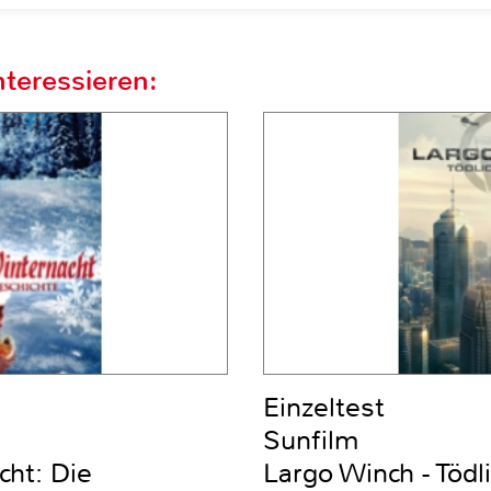
teressieren:
Einzeltest
Sunfilm
ht: Die
Largo Winch - Tödl