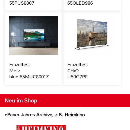
55PUS8807
65OLED986
Einzeltest
Einzeltest
Metz
CHiQ
blue 55MUC8001Z
U50G7PF
Neu im Shop
ePaper Jahres-Archive, z.B. Heimkino