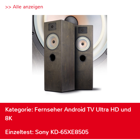
>> Alle anzeigen
Kategorie: Fernseher Android TV Ultra HD und
8K
Einzeltest: Sony KD-65XE8505