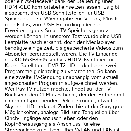
oder ein AV-Receiver dank der Steuerung über
HDMI-CEC komfortabel einsetzen lassen. Es gibt
insgesamt drei USB-Schnittstellen für USB-
Speicher, die zur Wiedergabe von Videos, Musik
oder Fotos, zum USB-Recording oder zur
Erweiterung des Smart-TV-Speichers genutzt
werden können. In unserem Test wurde eine USB-
Festplatte rasch erkannt, doch der Mediaplayer
benötigte einige Zeit, bis gespeicherte Videos zum
Abspielen bereitgestellt waren. Die TV-Eingänge
des KD-65XE8505 sind als HDTV-Twintuner für
Kabel, Satellit und DVB-T2 HD in der Lage, zwei
Programme gleichzeitig zu verarbeiten. So kann
eine zweite TV-Sendung unabhängig vom aktuell
angeschauten Programm aufgezeichnet werden.
Wer Pay-TV nutzen möchte, findet auf der TV-
Rückseite den CI-Plus-Schacht, der den Betrieb mit
einem entsprechenden Dekodermodul, etwa für
Sky oder HD+ erlaubt. Zudem bietet der Sony gute
Möglichkeiten, analoge Bild- und Tonquellen über
Cinch-Eingänge anzuschließen oder den
Kopfhörerausgang als Anschluss für eine
Stereoanlage zu nutzen. Über WLAN und LAN ist