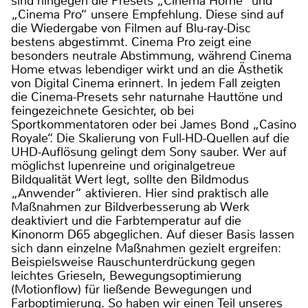
sind hingegen die Presets „Cinema Home“ und
„Cinema Pro“ unsere Empfehlung. Diese sind auf
die Wiedergabe von Filmen auf Blu-ray-Disc
bestens abgestimmt. Cinema Pro zeigt eine
besonders neutrale Abstimmung, während Cinema
Home etwas lebendiger wirkt und an die Ästhetik
von Digital Cinema erinnert. In jedem Fall zeigten
die Cinema-Presets sehr naturnahe Hauttöne und
feingezeichnete Gesichter, ob bei
Sportkommentatoren oder bei James Bond „Casino
Royale“. Die Skalierung von Full-HD-Quellen auf die
UHD-Auflösung gelingt dem Sony sauber. Wer auf
möglichst lupenreine und originalgetreue
Bildqualität Wert legt, sollte den Bildmodus
„Anwender“ aktivieren. Hier sind praktisch alle
Maßnahmen zur Bildverbesserung ab Werk
deaktiviert und die Farbtemperatur auf die
Kinonorm D65 abgeglichen. Auf dieser Basis lassen
sich dann einzelne Maßnahmen gezielt ergreifen:
Beispielsweise Rauschunterdrückung gegen
leichtes Grieseln, Bewegungsoptimierung
(Motionflow) für ließende Bewegungen und
Farboptimierung. So haben wir einen Teil unseres