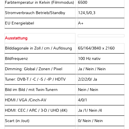
Farbtemperatur in Kelvin (Filmmodus)
6500
Stromverbrauch Betrieb/Standby
124,5/0,3
EU Energielabel
A+
Ausstattung
Bilddiagonale in Zoll / cm / Auflösung
65/164/3840 x 2160
Bildfrequenz
100 Hz nativ
Dimming: Global / Zonen / Pixel
Ja / Nein / Nein
Tuner: DVB-T / -C / -S / -IP / HDTV
2/2/2/0/ Ja
Bild im Bild / mit Twin-Tunern
Nein / Nein
HDMI / VGA /Cinch-AV
4/0/1
HDMI: CEC / ARC / 3-D / UHD (4K)
Ja /1/ Nein /4
Scart (in /out)
0/ Nein / Nein