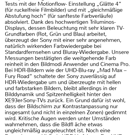
Tests mit der Motionflow- Einstellung „Glätte 4“
(für ruckelfreie Filmbilder) und mit „gleichmäßige
Abstufung hoch“ (für sanfteste Farbverläufe)
absolviert. Dank des hochwertigen Triluminos-
Displays, dessen Beleuchtung mit sehr klaren TV-
Grundfarben (Rot, Grün und Blau) arbeitet,
überzeugt der Sony mit einer sehr angenehmen,
natürlich wirkenden Farbwiedergabe bei
Standardfernsehen und Bluray-Wiedergabe. Unsere
Messungen bestätigten die weitgehende Farb
reinheit in den Bildmodi Anwender und Cinema Pro.
Bei HDR-Bildern wie der UHD-Blu-ray „Mad Max –
Fury Road“ schaltete der Sony zuverlässig auf
HDR-Wiedergabe um und überzeugte mit hellen
und farbstarken Bildern, bleibt allerdings in der
Bilddynamik und Spitzenhelligkeit hinter den
XE93er-Sony-TVs zurück. Ein Grund dafür ist wohl,
dass der Bildschirm zur Kontrastanpassung nur
insgesamt (und nicht in einzelnen Zonen) gedimmt
wird. Kritische Augen werden unter Umständen
wahrnehmen, dass die Bildfl äche etwas
ungleichmäßig ausgeleuchtet ist. Noch eine