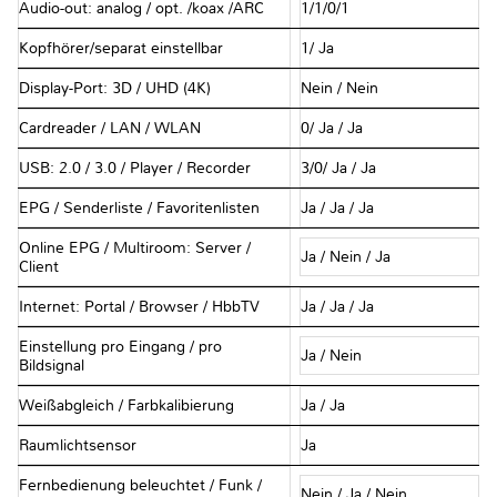
Audio-out: analog / opt. /koax /ARC
1/1/0/1
Kopfhörer/separat einstellbar
1/ Ja
Display-Port: 3D / UHD (4K)
Nein / Nein
Cardreader / LAN / WLAN
0/ Ja / Ja
USB: 2.0 / 3.0 / Player / Recorder
3/0/ Ja / Ja
EPG / Senderliste / Favoritenlisten
Ja / Ja / Ja
Online EPG / Multiroom: Server /
Ja / Nein / Ja
Client
Internet: Portal / Browser / HbbTV
Ja / Ja / Ja
Einstellung pro Eingang / pro
Ja / Nein
Bildsignal
Weißabgleich / Farbkalibierung
Ja / Ja
Raumlichtsensor
Ja
Fernbedienung beleuchtet / Funk /
Nein / Ja / Nein