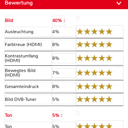
Bewertung
Bild
40% :
Ausleuchtung
4%
Farbtreue (HDMI)
8%
Kontrastumfang
8%
(HDMI)
Bewegtes Bild
7%
(HDMI)
Gesamteindruck
8%
Bild DVB-Tuner
5%
Ton
5% :
Ton
5%