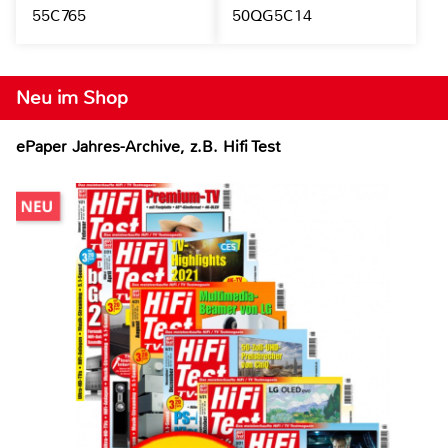
55C765
50QG5C14
Neu im Shop
ePaper Jahres-Archive, z.B. Hifi Test