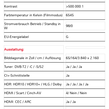
Kontrast
>500.000:1
Farbtemperatur in Kelvin (Filmmodus)
6545
Stromverbrauch Betrieb / Standby in
98/0
W
EU-Energielabel
G
Ausstattung:
Bilddiagonale in Zoll / cm / Auflösung
65/164/3.840 x 2.160
Tuner: DVB-T2 / -C / -S/S2
Ja / Ja / Ja
CI+-Schnittstelle
Ja
HDR: HDR10 / HDR10+ / HLG / Dolby
Ja / Ja / Ja / Ja
HDMI / Scart / Cinch-AV
4/ Nein / Nein
HDMI: CEC / ARC
Ja / Ja