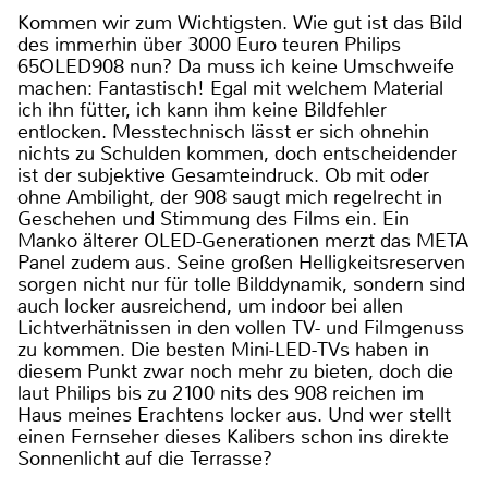
Kommen wir zum Wichtigsten. Wie gut ist das Bild
des immerhin über 3000 Euro teuren Philips
65OLED908 nun? Da muss ich keine Umschweife
machen: Fantastisch! Egal mit welchem Material
ich ihn fütter, ich kann ihm keine Bildfehler
entlocken. Messtechnisch lässt er sich ohnehin
nichts zu Schulden kommen, doch entscheidender
ist der subjektive Gesamteindruck. Ob mit oder
ohne Ambilight, der 908 saugt mich regelrecht in
Geschehen und Stimmung des Films ein. Ein
Manko älterer OLED-Generationen merzt das META
Panel zudem aus. Seine großen Helligkeitsreserven
sorgen nicht nur für tolle Bilddynamik, sondern sind
auch locker ausreichend, um indoor bei allen
Lichtverhätnissen in den vollen TV- und Filmgenuss
zu kommen. Die besten Mini-LED-TVs haben in
diesem Punkt zwar noch mehr zu bieten, doch die
laut Philips bis zu 2100 nits des 908 reichen im
Haus meines Erachtens locker aus. Und wer stellt
einen Fernseher dieses Kalibers schon ins direkte
Sonnenlicht auf die Terrasse?