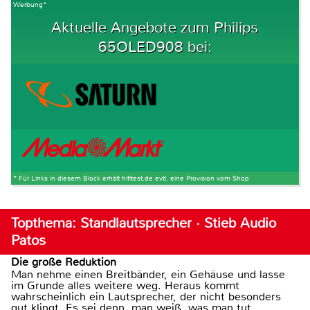
Werbung*
Aktuelle Angebote zum Philips
65OLED908 bei:
* Für Links in diesem Block erhält hifitest.de evtl. eine Provision vom Shop
Topthema: Standlautsprecher · Stieb Audio
Patos
Die große Reduktion
Man nehme einen Breitbänder, ein Gehäuse und lasse
im Grunde alles weitere weg. Heraus kommt
wahrscheinlich ein Lautsprecher, der nicht besonders
gut klingt. Es sei denn, man weiß, was man tut.