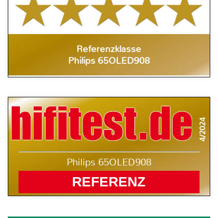
Referenzklasse
Philips 65OLED908
4/2024
Philips 65OLED908
REFERENZ