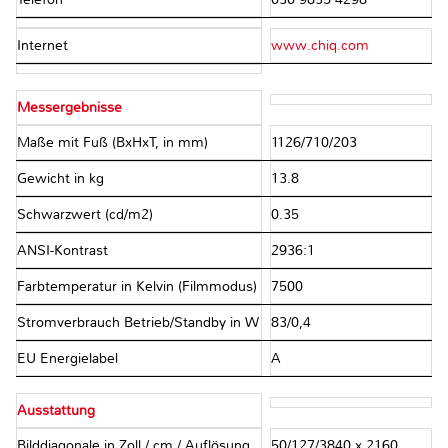
Internet
www.chiq.com
Messergebnisse
Maße mit Fuß (BxHxT, in mm)
1126/710/203
Gewicht in kg
13.8
Schwarzwert (cd/m2)
0.35
ANSI-Kontrast
2936:1
Farbtemperatur in Kelvin (Filmmodus)
7500
Stromverbrauch Betrieb/Standby in W
83/0,4
EU Energielabel
A
Ausstattung
Bilddiagonale in Zoll / cm / Auflösung
50/127/3840 x 2160