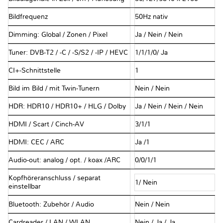
Bildfrequenz
50Hz nativ
Dimming: Global / Zonen / Pixel
Ja / Nein / Nein
Tuner: DVB-T2 / -C / -S/S2 / -IP / HEVC
1/1/1/0/ Ja
CI+-Schnittstelle
1
Bild im Bild / mit Twin-Tunern
Nein / Nein
HDR: HDR10 / HDR10+ / HLG / Dolby
Ja / Nein / Nein / Nein
HDMI / Scart / Cinch-AV
3/1/1
HDMI: CEC / ARC
Ja /1
Audio-out: analog / opt. / koax /ARC
0/0/1/1
Kopfhöreranschluss / separat
1/ Nein
einstellbar
Bluetooth: Zubehör / Audio
Nein / Nein
Cardreader / LAN / WLAN
Nein / Ja / Ja