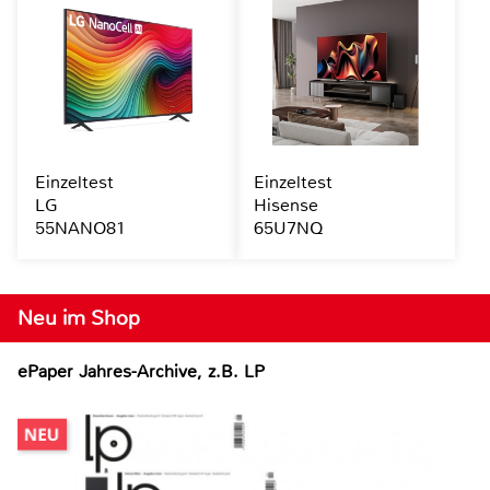
Einzeltest
Einzeltest
LG
Hisense
55NANO81
65U7NQ
Neu im Shop
ePaper Jahres-Archive, z.B. LP