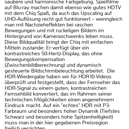
saubere und harmonische Farbgebung. Spielfilme
auf Blu-ray machen damit ebenso wie gutes HDTV
mit dem Chiq Spaß, da auch das Upscaling auf
UHD-Auflösung recht gut funktioniert – wenngleich
man mit Nachzieheffekten bei raschen
Bewegungen und mit ruckeligen Bildern im
Hintergrund von Kameraschwenks leben muss.
Diese Bildqualität bringt der Chiq mit einfachen
Mitteln zustande: Er verfügt über ein
kontrastreiches 50-Hertz-Display, das ohne
Bewegungskompensation
(Zwischenbildberechnung) und dynamisch
gesteuerte Bildschirmbeleuchtung arbeitet. Die
HDR-Wiedergabe haben wir für HDR10-Videos
überprüft und festgestellt, dass der Fernseher das
HDR-Signal zu einem guten, kontrastreichen
Fernsehbild konvertiert, das im Rahmen seiner
technischen Möglichkeiten einen angenehmem
Eindruck macht. Auf ein "echtes" HDR mit P3-
Farbraum und besonders hoher Dynamik (Tiefstes
Schwarz und besonders hohe Spitzenhelligkeit)
muss man in der hier gegebenen Preisregion
freilich verzichten.