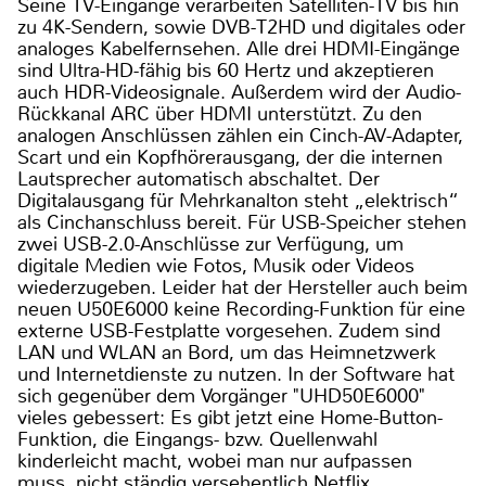
Seine TV-Eingänge verarbeiten Satelliten-TV bis hin
zu 4K-Sendern, sowie DVB-T2HD und digitales oder
analoges Kabelfernsehen. Alle drei HDMI-Eingänge
sind Ultra-HD-fähig bis 60 Hertz und akzeptieren
auch HDR-Videosignale. Außerdem wird der Audio-
Rückkanal ARC über HDMI unterstützt. Zu den
analogen Anschlüssen zählen ein Cinch-AV-Adapter,
Scart und ein Kopfhörerausgang, der die internen
Lautsprecher automatisch abschaltet. Der
Digitalausgang für Mehrkanalton steht „elektrisch“
als Cinchanschluss bereit. Für USB-Speicher stehen
zwei USB-2.0-Anschlüsse zur Verfügung, um
digitale Medien wie Fotos, Musik oder Videos
wiederzugeben. Leider hat der Hersteller auch beim
neuen U50E6000 keine Recording-Funktion für eine
externe USB-Festplatte vorgesehen. Zudem sind
LAN und WLAN an Bord, um das Heimnetzwerk
und Internetdienste zu nutzen. In der Software hat
sich gegenüber dem Vorgänger "UHD50E6000"
vieles gebessert: Es gibt jetzt eine Home-Button-
Funktion, die Eingangs- bzw. Quellenwahl
kinderleicht macht, wobei man nur aufpassen
muss, nicht ständig versehentlich Netflix