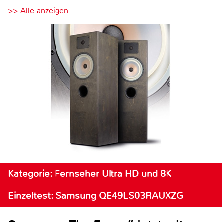
>> Alle anzeigen
Kategorie: Fernseher Ultra HD und 8K
Einzeltest: Samsung QE49LS03RAUXZG