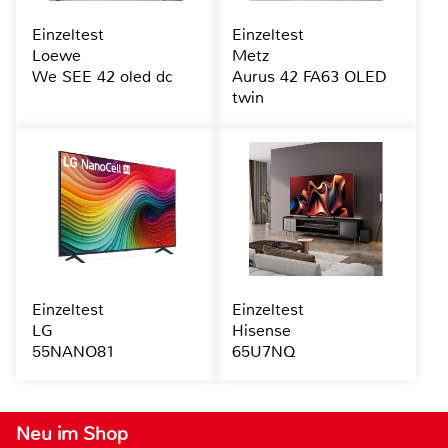
Einzeltest
Einzeltest
Loewe
Metz
We SEE 42 oled dc
Aurus 42 FA63 OLED
twin
Einzeltest
Einzeltest
LG
Hisense
55NANO81
65U7NQ
Neu im Shop