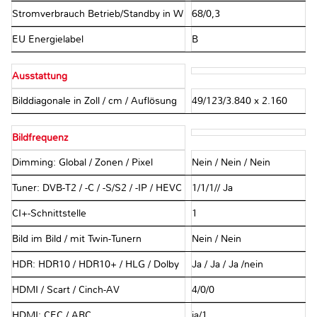
Stromverbrauch Betrieb/Standby in W
68/0,3
EU Energielabel
B
Ausstattung
Bilddiagonale in Zoll / cm / Auflösung
49/123/3.840 x 2.160
Bildfrequenz
Dimming: Global / Zonen / Pixel
Nein / Nein / Nein
Tuner: DVB-T2 / -C / -S/S2 / -IP / HEVC
1/1/1// Ja
CI+-Schnittstelle
1
Bild im Bild / mit Twin-Tunern
Nein / Nein
HDR: HDR10 / HDR10+ / HLG / Dolby
Ja / Ja / Ja /nein
HDMI / Scart / Cinch-AV
4/0/0
HDMI: CEC / ARC
ja/1