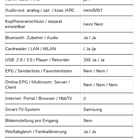
Audio-out: analog / opt. / koax /ARC
nein/0/0/1
Kopfhöreranschluss / separat
nein/ Nein
einstellbar
Bluetooth: Zubehör / Audio
Ja / Ja
Cardreader / LAN / WLAN
/ Ja /ja
USB: 2.0 / 3.0 / Player / Rekorder
3/0/ Ja / Ja
EPG / Senderliste / Favoritenlisten
Nein / Nein /
Online-EPG / Multiroom: Server /
Nein / Nein / Nein
Client
Internet: Portal / Browser / HbbTV
//
Smart-TV-System
Samsung
Bildeinstellung pro Eingang
Nein
Weißabgleich / Farbkalibrierung
Ja / Ja