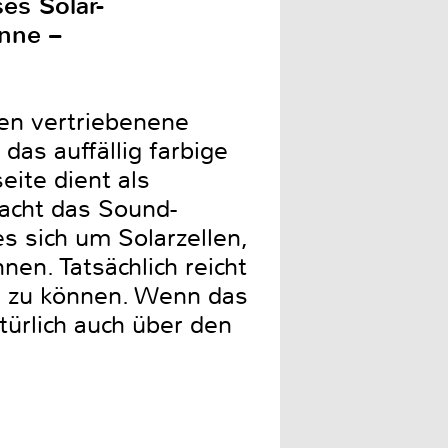
ses Solar-
onne –
en vertriebenene
as auffällig farbige
eite dient als
macht das Sound-
s sich um Solarzellen,
en. Tatsächlich reicht
n zu können. Wenn das
türlich auch über den