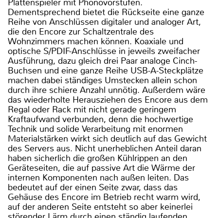
Plattenspieler mit Phonovorstufen.
Dementsprechend bietet die Rückseite eine ganze
Reihe von Anschlüssen digitaler und analoger Art,
die den Encore zur Schaltzentrale des
Wohnzimmers machen können. Koaxiale und
optische S/PDIF-Anschlüsse in jeweils zweifacher
Ausführung, dazu gleich drei Paar analoge Cinch-
Buchsen und eine ganze Reihe USB-A-Steckplätze
machen dabei ständiges Umstecken allein schon
durch ihre schiere Anzahl unnötig. Außerdem wäre
das wiederholte Herausziehen des Encore aus dem
Regal oder Rack mit nicht gerade geringem
Kraftaufwand verbunden, denn die hochwertige
Technik und solide Verarbeitung mit enormen
Materialstärken wirkt sich deutlich auf das Gewicht
des Servers aus. Nicht unerheblichen Anteil daran
haben sicherlich die großen Kühlrippen an den
Geräteseiten, die auf passive Art die Wärme der
internen Komponenten nach außen leiten. Das
bedeutet auf der einen Seite zwar, dass das
Gehäuse des Encore im Betrieb recht warm wird,
auf der anderen Seite entsteht so aber keinerlei
störender Lärm durch einen ständig laufenden