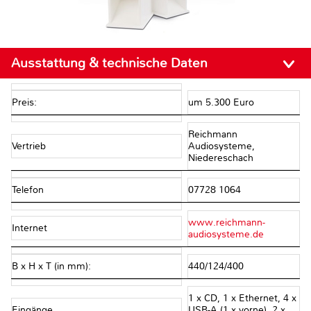
Ausstattung & technische Daten
Preis:
um 5.300 Euro
Reichmann
Vertrieb
Audiosysteme,
Niedereschach
Telefon
07728 1064
www.reichmann-
Internet
audiosysteme.de
B x H x T (in mm):
440/124/400
1 x CD, 1 x Ethernet, 4 x
Eingänge
USB-A (1 x vorne), 2 x