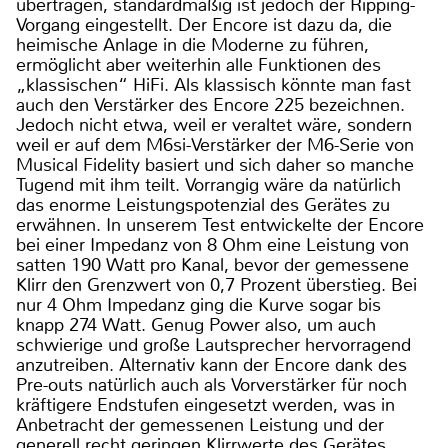
übertragen, standardmäßig ist jedoch der Ripping-
Vorgang eingestellt. Der Encore ist dazu da, die
heimische Anlage in die Moderne zu führen,
ermöglicht aber weiterhin alle Funktionen des
„klassischen“ HiFi. Als klassisch könnte man fast
auch den Verstärker des Encore 225 bezeichnen.
Jedoch nicht etwa, weil er veraltet wäre, sondern
weil er auf dem M6si-Verstärker der M6-Serie von
Musical Fidelity basiert und sich daher so manche
Tugend mit ihm teilt. Vorrangig wäre da natürlich
das enorme Leistungspotenzial des Gerätes zu
erwähnen. In unserem Test entwickelte der Encore
bei einer Impedanz von 8 Ohm eine Leistung von
satten 190 Watt pro Kanal, bevor der gemessene
Klirr den Grenzwert von 0,7 Prozent überstieg. Bei
nur 4 Ohm Impedanz ging die Kurve sogar bis
knapp 274 Watt. Genug Power also, um auch
schwierige und große Lautsprecher hervorragend
anzutreiben. Alternativ kann der Encore dank des
Pre-outs natürlich auch als Vorverstärker für noch
kräftigere Endstufen eingesetzt werden, was in
Anbetracht der gemessenen Leistung und der
generell recht geringen Klirrwerte des Gerätes