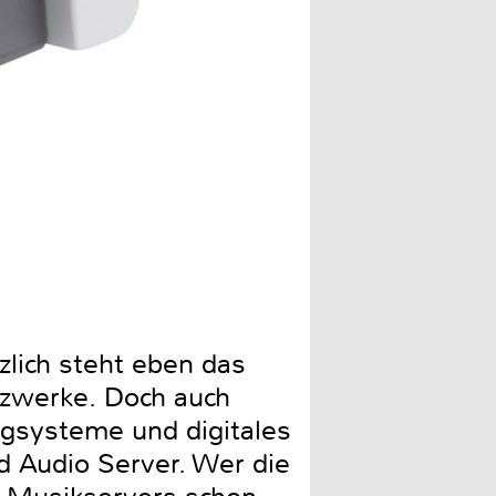
Spielt Musik, werden Cover
zlich steht eben das
tzwerke. Doch auch
ngsysteme und digitales
d Audio Server. Wer die