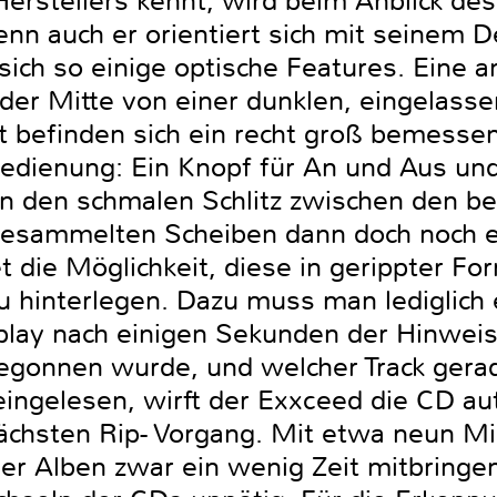
erstellers kennt, wird beim Anblick de
denn auch er orientiert sich mit seinem
 sich so einige optische Features. Eine a
 der Mitte von einer dunklen, eingelass
t befinden sich ein recht groß bemesse
Bedienung: Ein Knopf für An und Aus un
n den schmalen Schlitz zwischen den be
angesammelten Scheiben dann doch noch
t die Möglichkeit, diese in gerippter F
u hinterlegen. Dazu muss man lediglich 
lay nach einigen Sekunden der Hinweis 
onnen wurde, und welcher Track gerade
eingelesen, wirft der Exxceed die CD a
 nächsten Rip- Vorgang. Mit etwa neun 
ler Alben zwar ein wenig Zeit mitbringe