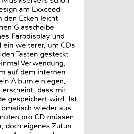
s Musikservers schon
 Design am Exxceed-
n den Ecken leicht
enen Glasscheibe
nes Farbdisplay und
d ein weiterer, um CDs
iden Tasten gesteckt
 einmal Verwendung,
orm auf dem internen
ein Album einlegen,
erscheint, dass mit
 gespeichert wird. Ist
utomatisch wieder aus
Minuten pro CD müssen
n, doch eigenes Zutun