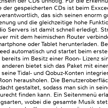
hseln der CDs unnötig. Für die Erkennu
e der gespeicherten CDs ist beim Exxce
rantwortlich, das sich seinen enorm gu
enung und die gleichzeitige hohe Funktio
io Servers ist damit schnell erledigt. S
ver mit dem heimischen Router verbind
rtphone oder Tablet herunterladen. Be
eed automatisch und startet beim erste
 bereits im Besitz einer Roon- Lizenz s
 anderen bietet sich das Paket mit einer
seine Tidal- und Qobuz-Konten integriere
on herausholen. Die Benutzeroberfläch
acht gestaltet, sodass man sich in sei
urecht finden kann. Ein Seitenmenü erla
gsarten, wobei die gesamte Musik ste