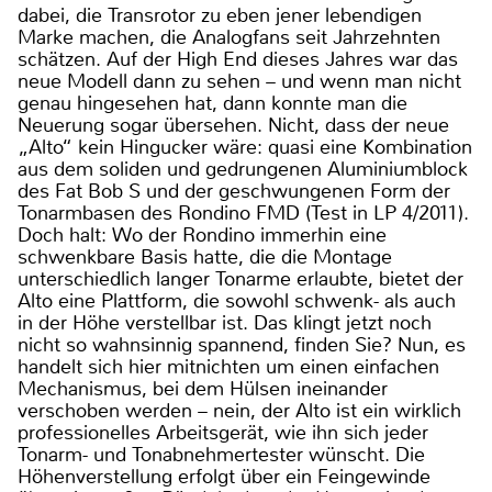
dabei, die Transrotor zu eben jener lebendigen
Marke machen, die Analogfans seit Jahrzehnten
schätzen. Auf der High End dieses Jahres war das
neue Modell dann zu sehen – und wenn man nicht
genau hingesehen hat, dann konnte man die
Neuerung sogar übersehen. Nicht, dass der neue
„Alto“ kein Hingucker wäre: quasi eine Kombination
aus dem soliden und gedrungenen Aluminiumblock
des Fat Bob S und der geschwungenen Form der
Tonarmbasen des Rondino FMD (Test in LP 4/2011).
Doch halt: Wo der Rondino immerhin eine
schwenkbare Basis hatte, die die Montage
unterschiedlich langer Tonarme erlaubte, bietet der
Alto eine Plattform, die sowohl schwenk- als auch
in der Höhe verstellbar ist. Das klingt jetzt noch
nicht so wahnsinnig spannend, finden Sie? Nun, es
handelt sich hier mitnichten um einen einfachen
Mechanismus, bei dem Hülsen ineinander
verschoben werden – nein, der Alto ist ein wirklich
professionelles Arbeitsgerät, wie ihn sich jeder
Tonarm- und Tonabnehmertester wünscht. Die
Höhenverstellung erfolgt über ein Feingewinde