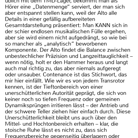
üblich mit dem TMD-Lager, bekommt man als
Hörer eine „Datenmenge“ serviert, der man sich
aber entspannt stellen kann, weil der Alto alle
Details in einer gefällig aufbereiteten
Gesamtdarstellung präsentiert: Man KANN sich in
der schier endlosen musikalischen Fülle ergehen,
aber sie wird einem nicht aufgedrängt, so wie bei
so mancher als „analytisch“ beworbenen
Komponente. Der Alto findet die Balance zwischen
unbestechlicher Präzision und Langzeittauglichkeit –
wenn nötig, holt er den Hammer heraus und langt
auch mal richtig zu, das aber niemals aufgeregt
oder unsauber. Contenance ist das Stichwort, das
mir hier einfällt. Wie wir es von jedem Transrotor
kennen, ist der Tieftonbereich von einer
unerschütterlichen Autorität geprägt, die sich von
keiner noch so tiefen Frequenz oder gemeinen
Dynamiksprüngen irritieren lässt – der Antrieb und
der schwere Teller ziehen hier einfach durch. Diese
Unerschütterlichkeit bleibt uns auch über den
Mittel- und Hochtonbereich erhalten – klar, die
stoische Ruhe lässt es nicht zu, dass sich
Frequenzbereiche gegenseitig überlagern oder