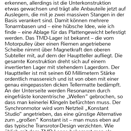
erkennen, allerdings ist die Unterkonstruktion
etwas gewachsen und trägt alle Anbauteile jetzt auf
Auslegern, die mit je zwei massiven Stangen in der
Basis verankert sind. Damit können mehrere
Tonarmbasen und – eine hübsche Idee, wie ich
finde – eine Ablage für das Plattengewicht befestigt
werden. Das TMD-Lager ist bekannt – die vom
Motorpulley über einen Riemen angetriebene
Scheibe nimmt über Magnetkraft den oberen
Subteller mit, auf dem der Hauptteller aufliegt. Die
gesamte Konstruktion dreht sich auf einem
invertierten Lager mit stehendem Lagerdorn. Der
Hauptteller ist mit seinen 60 Millimetern Stärke
ordentlich massereich und ist von oben mit einer
genau eingepassten dicken Tellermatte bedämpft.
An der Unterseite werden Resonanzen durch
eingefräste konzentrische „Wellen“ gebrochen, so
dass man keinerlei Klingeln befürchten muss. Der
Synchronmotor wird vom Netzteil „Konstant
Studio“ angetrieben, das eine günstige Alternative
zum „großen“ Konstant ist – man muss eben auf
das typische Transrotor-Design verzichten. Wie