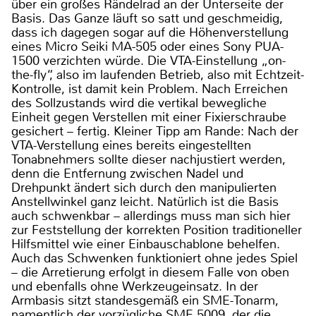
über ein großes Rändelrad an der Unterseite der
Basis. Das Ganze läuft so satt und geschmeidig,
dass ich dagegen sogar auf die Höhenverstellung
eines Micro Seiki MA-505 oder eines Sony PUA-
1500 verzichten würde. Die VTA-Einstellung „on-
the-fly“, also im laufenden Betrieb, also mit Echtzeit-
Kontrolle, ist damit kein Problem. Nach Erreichen
des Sollzustands wird die vertikal bewegliche
Einheit gegen Verstellen mit einer Fixierschraube
gesichert – fertig. Kleiner Tipp am Rande: Nach der
VTA-Verstellung eines bereits eingestellten
Tonabnehmers sollte dieser nachjustiert werden,
denn die Entfernung zwischen Nadel und
Drehpunkt ändert sich durch den manipulierten
Anstellwinkel ganz leicht. Natürlich ist die Basis
auch schwenkbar – allerdings muss man sich hier
zur Feststellung der korrekten Position traditioneller
Hilfsmittel wie einer Einbauschablone behelfen.
Auch das Schwenken funktioniert ohne jedes Spiel
– die Arretierung erfolgt in diesem Falle von oben
und ebenfalls ohne Werkzeugeinsatz. In der
Armbasis sitzt standesgemäß ein SME-Tonarm,
namentlich der vorzügliche SME 5009, der die