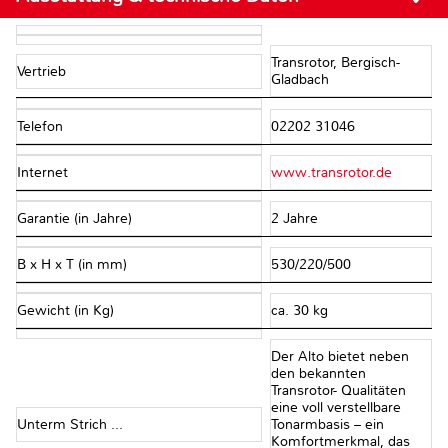
Transrotor, Bergisch-
Vertrieb
Gladbach
Telefon
02202 31046
Internet
www.transrotor.de
Garantie (in Jahre)
2 Jahre
B x H x T (in mm)
530/220/500
Gewicht (in Kg)
ca. 30 kg
Der Alto bietet neben
den bekannten
Transrotor- Qualitäten
eine voll verstellbare
Unterm Strich ...
Tonarmbasis – ein
Komfortmerkmal, das