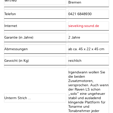
Vertrieb
Bremen
Telefon
0421 6848930
Internet
sieveking-sound.de
Garantie (in Jahre)
2 Jahre
Abmessungen
ab ca. 45 x 22 x 45 cm
Gewicht (in Kg)
reichlich
Irgendwann wollen Sie
die beiden
Zusatzmotoren,
versprochen. Auch wenn
der Raven LS schon
„solo“ eine ungeheuer
Unterm Strich ...
stabil und ausladend
klingende Plattform für
Tonarme und
Tonabnehmer jeder