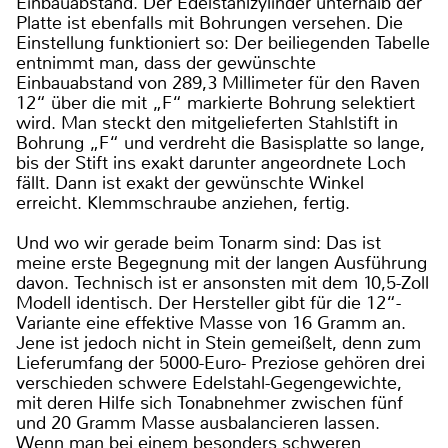
Einbauabstand. Der Edelstahlzylinder unterhalb der
Platte ist ebenfalls mit Bohrungen versehen. Die
Einstellung funktioniert so: Der beiliegenden Tabelle
entnimmt man, dass der gewünschte
Einbauabstand von 289,3 Millimeter für den Raven
12“ über die mit „F“ markierte Bohrung selektiert
wird. Man steckt den mitgelieferten Stahlstift in
Bohrung „F“ und verdreht die Basisplatte so lange,
bis der Stift ins exakt darunter angeordnete Loch
fällt. Dann ist exakt der gewünschte Winkel
erreicht. Klemmschraube anziehen, fertig.
Und wo wir gerade beim Tonarm sind: Das ist
meine erste Begegnung mit der langen Ausführung
davon. Technisch ist er ansonsten mit dem 10,5-Zoll
Modell identisch. Der Hersteller gibt für die 12“-
Variante eine effektive Masse von 16 Gramm an.
Jene ist jedoch nicht in Stein gemeißelt, denn zum
Lieferumfang der 5000-Euro- Preziose gehören drei
verschieden schwere Edelstahl-Gegengewichte,
mit deren Hilfe sich Tonabnehmer zwischen fünf
und 20 Gramm Masse ausbalancieren lassen.
Wenn man bei einem besonders schweren