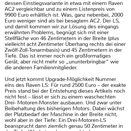
dessen Einstiegsvariante in etwa mit einem Raven
AC2 vergleichbar und zu einem Listenpreis von
9900 Euro erhältlich ist. Was, ganz nebenbei, 2000
Euro weniger sind als bei besagtem AC2. Der LS,
und damit kommen wir zur Lösung des eingangs
erwähnten Problems, begnügt sich mit einer
Stellfläche von 46 Zentimetern in der Breite (plus
vielleicht acht Zentimeter Überhang rechts dei einer
Zwölf-Zoll-Tonarmbasis) und 45 Zentimetern in der
Tiefe. Das ist immer noch ein großformatiges
Gerät, aber nicht mehr so „ununterbringbar“ wie
die anderen Familienmitglieder.
Und jetzt kommt Upgrade-Möglichkeit Nummer
eins des Raven LS: Für rund 2500 Euro – der exakte
Preis stand bei der Entstehung dieses Artikels noch
nicht fest – lässt er sich zu einem waschechten
Drei- Motoren-Monster ausbauen. Und zwar unter
Beibehaltung des bisherigen Motors. Dabei wächst
der Platzbedarf der Maschine in der Breite nicht,
wohl aber in der Tiefe: Ein Drei-Motoren-LS
beansprucht dann ziemlich genau 50 Zentimeter in