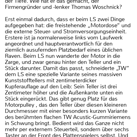
der Tiefe. Wie hat er das gemacht, der
Firmengründer und -lenker Thomas Woschnick?
Erst einmal dadurch, dass er beim LS zwei Dinge
aufgegeben hat: die freistehende „Motordose“ und
die externe Steuer- und Stromversorgungseinheit.
Erstere ist ja normalerweise links vom Laufwerk
angeordnet und hauptverantwortlich für den
ziemlich ausufernden Platzbedarf eines üblichen
Raven. Beim LS nun wanderte der Motor in die
Zarge, und zwar genau hinter den Teller und ein
Stück darunter. Damit das passt, schneiderte „TW“
dem LS eine spezielle Variante seines massiven
Kunststofftellers mit zentimeterdicker
Kupferauflage auf den Leib: Sein Teller ist drei
Zentimeter höher und die Außenkante unten ein
Stück eingerückt. Das gibt genug Platz für das
Motorpulley , das den Teller über diesen kleineren
Durchmesser mit einer besonders kurzen Variante
des berühmten flachen TW Acustic-Gummiriemens
in Schwung bringt. Bedient wird das Ganze nicht
mehr per externem Steuerteil, sondern über sechs
Taster an der Front des Plattenspielers selbst. Und