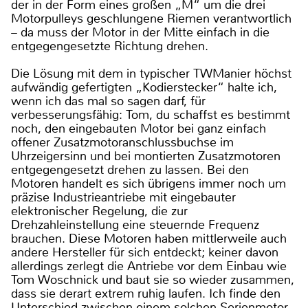
der in der Form eines großen „M“ um die drei
Motorpulleys geschlungene Riemen verantwortlich
– da muss der Motor in der Mitte einfach in die
entgegengesetzte Richtung drehen.
Die Lösung mit dem in typischer TWManier höchst
aufwändig gefertigten „Kodierstecker“ halte ich,
wenn ich das mal so sagen darf, für
verbesserungsfähig: Tom, du schaffst es bestimmt
noch, den eingebauten Motor bei ganz einfach
offener Zusatzmotoranschlussbuchse im
Uhrzeigersinn und bei montierten Zusatzmotoren
entgegengesetzt drehen zu lassen. Bei den
Motoren handelt es sich übrigens immer noch um
präzise Industrieantriebe mit eingebauter
elektronischer Regelung, die zur
Drehzahleinstellung eine steuernde Frequenz
brauchen. Diese Motoren haben mittlerweile auch
andere Hersteller für sich entdeckt; keiner davon
allerdings zerlegt die Antriebe vor dem Einbau wie
Tom Woschnick und baut sie so wieder zusammen,
dass sie derart extrem ruhig laufen. Ich finde den
Unterschied zwischen einem solchen Serienmotor