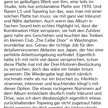
ganz so geläufiges Werk von ihm, eine teils im
Studio, teils live entstandene Platte von 1970. Und
Raven LS und Topwing tun das, was man mit einer
solchen Platte tun muss: sie mit ganz viel Inbrunst
und Nähe darbieten. Auch wenn das Album in
Sachen Sound kein echtes Highlight ist, lässt die
Kombination Hitze verspüren, sie holt den Zuhörer
ganz nahe ans Geschehen und leuchtet das Treiben
im kleinen Club „The Cellar Door“ in Washington
wunderbar aus. Genau der richtige Job für den
detailversessenen Abtaster aus Japan, der hier eine
perfekte Arbeitsumgebung vorfindet. Eigentlich
hatte ich mit nicht viel davon versprochen, schon
diese Platte mal mit der Drei-Motoren-Bestückung
zu versuchen, doch das wäre ein fataler Irrtum
gewesen: Die Wiedergabe legt damit nämlich
nochmals mehr als nur ein bisschen zu. Merklich
strammer, intensiver und leuchtender klingt‘s mit
dieser Option. Die etwas rockigeren Nummern auf
dem Album entwickeln deutlich mehr Inbrunst und
Drive, was ich dem diesbezüglich eigentlich etwas
zurückhaltenden Topwing gar nicht zugetraut hätte.
Nicht weniger deutlich werden die Unterschiede