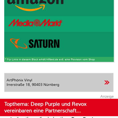
* Für Links in diesem Block erhält hifitest.de evtl. eine Provision vom Shop
ArtPhönix Vinyl
Irrerstraße 18,
90403 Nürnberg
Anzeige
Topthema: Deep Purple und Revox
vereinbaren eine Partnerschaft…