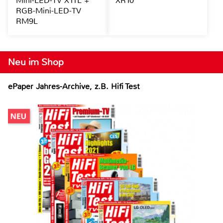
Mini-LED-TV X11L +
XR10
RGB-Mini-LED-TV
RM9L
Neu im Shop
ePaper Jahres-Archive, z.B. Hifi Test