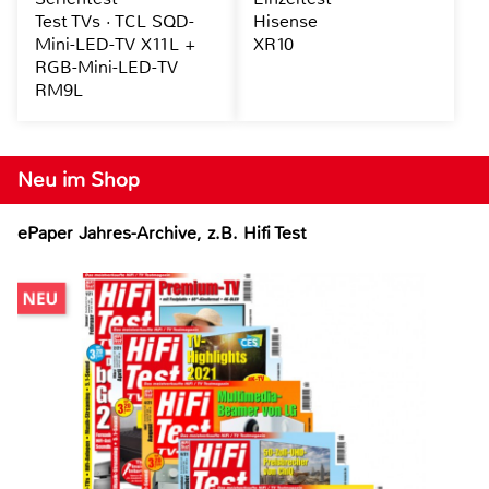
Test TVs · TCL SQD-
Hisense
Mini-LED-TV X11L +
XR10
RGB-Mini-LED-TV
RM9L
Neu im Shop
ePaper Jahres-Archive, z.B. Hifi Test