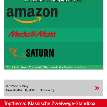
* Für Links in diesem Block erhält hifitest.de evtl. eine Provision vom Shop
ArtPhönix Vinyl
Irrerstraße 18,
90403 Nürnberg
Topthema: Klassische Zweiwege-Standbox