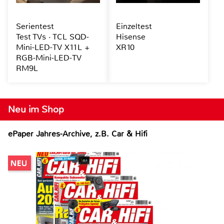
Serientest
Einzeltest
Test TVs · TCL SQD-
Hisense
Mini-LED-TV X11L +
XR10
RGB-Mini-LED-TV
RM9L
Neu im Shop
ePaper Jahres-Archive, z.B. Car & Hifi