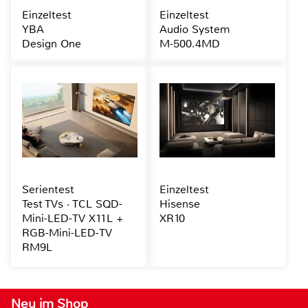
Einzeltest
Einzeltest
YBA
Audio System
Design One
M-500.4MD
Serientest
Einzeltest
Test TVs · TCL SQD-
Hisense
Mini-LED-TV X11L +
XR10
RGB-Mini-LED-TV
RM9L
Neu im Shop