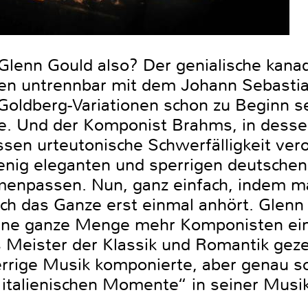
enn Gould also? Der genialische kanad
en untrennbar mit dem Johann Sebasti
Goldberg-Variationen schon zu Beginn se
hte. Und der Komponist Brahms, in dess
sen urteutonische Schwerfälligkeit vero
wenig eleganten und sperrigen deutsche
enpassen. Nun, ganz einfach, indem m
ich das Ganze erst einmal anhört. Glenn
eine ganze Menge mehr Komponisten ein
s Meister der Klassik und Romantik ge
rige Musik komponierte, aber genau so
 italienischen Momente“ in seiner Musik