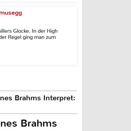
d musegg
illers Glocke. In der High
In der Regel ging man zum
nnes Brahms Interpret:
annes Brahms