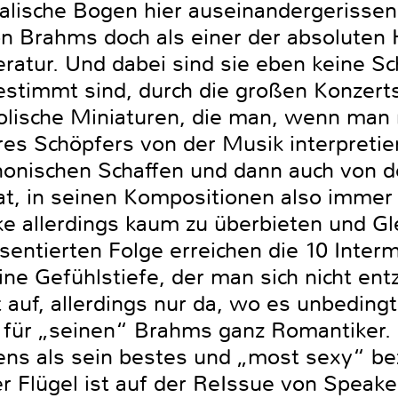
alische Bogen hier auseinandergerissen
von Brahms doch als einer der absoluten
eratur. Und dabei sind sie eben keine S
bestimmt sind, durch die großen Konzert
olische Miniaturen, die man, wenn man 
es Schöpfers von der Musik interpretie
onischen Schaffen und dann auch von
, in seinen Kompositionen also immer 
rke allerdings kaum zu überbieten und G
äsentierten Folge erreichen die 10 Inter
eine Gefühlstiefe, der man sich nicht e
t auf, allerdings nur da, wo es unbedingt
 für „seinen“ Brahms ganz Romantiker. 
ens als sein bestes und „most sexy“ be
r Flügel ist auf der ReIssue von Speake