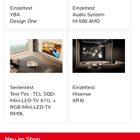
Einzeltest
Einzeltest
YBA
Audio System
Design One
M-500.4MD
Serientest
Einzeltest
Test TVs · TCL SQD-
Hisense
Mini-LED-TV X11L +
XR10
RGB-Mini-LED-TV
RM9L
Neu im Shop