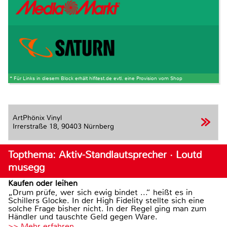
* Für Links in diesem Block erhält hifitest.de evtl. eine Provision vom Shop
ArtPhönix Vinyl
Irrerstraße 18,
90403 Nürnberg
Topthema: Aktiv-Standlautsprecher · Loutd
musegg
Kaufen oder leihen
„Drum prüfe, wer sich ewig bindet ...“ heißt es in
Schillers Glocke. In der High Fidelity stellte sich eine
solche Frage bisher nicht. In der Regel ging man zum
Händler und tauschte Geld gegen Ware.
>> Mehr erfahren