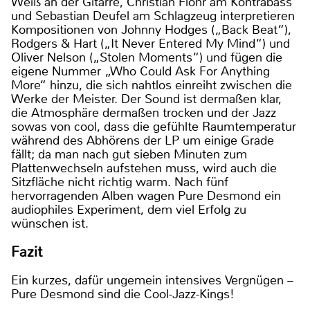
Weiß an der Gitarre, Christian Flohr am Kontrabass
und Sebastian Deufel am Schlagzeug interpretieren
Kompositionen von Johnny Hodges („Back Beat“),
Rodgers & Hart („It Never Entered My Mind“) und
Oliver Nelson („Stolen Moments“) und fügen die
eigene Nummer „Who Could Ask For Anything
More“ hinzu, die sich nahtlos einreiht zwischen die
Werke der Meister. Der Sound ist dermaßen klar,
die Atmosphäre dermaßen trocken und der Jazz
sowas von cool, dass die gefühlte Raumtemperatur
während des Abhörens der LP um einige Grade
fällt; da man nach gut sieben Minuten zum
Plattenwechseln aufstehen muss, wird auch die
Sitzfläche nicht richtig warm. Nach fünf
hervorragenden Alben wagen Pure Desmond ein
audiophiles Experiment, dem viel Erfolg zu
wünschen ist.
Fazit
Ein kurzes, dafür ungemein intensives Vergnügen –
Pure Desmond sind die Cool-Jazz-Kings!