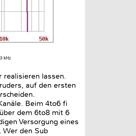
,3 kHz
Der Mixer für die Aux-Kanä
 realisieren lassen.
uders, auf den ersten
erscheiden.
Kanäle. Beim 4to6 fi
über dem 6to8 mit 6
ndigen Versorgung eines
. Wer den Sub