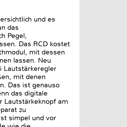
ersichtlich und es
an das
h Pegel,
assen. Das RCD kostet
othmodul, mit dessen
enen lassen. Neu
i Lautstärkeregler
ßen, mit denen
n. Das ist genauso
nn das digitale
der Lautstärkeknopf am
eparat zu
st simpel und vor
le wie die