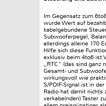
Im Gegensatz zum 6to8 i
wurde Wert auf bezahlb
kabelgebundene Steuer
Subwooferpegel, Balanc
allerdings alleine 170
Hilfe sich diese Funkt
exklusiv beim 4to6 ist 
„RTC“ (das sind ganz 
Gesamt- und Subwoofer
wirkungsvoll wie prakti
S/PDIF-Signal ist in de
Radio hat damit nichts 
verkabelnden) Taster z
allem preisgünstiger al