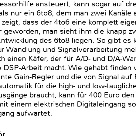
ssorhilfe ansteuert, kann sogar auf d
als nur ein 6to8, dem man zwei Kanäle 
 zeigt, dass der 4to6 eine komplett eig
er geworden, man sieht ihm die knapp zw
ntwicklung des 6to8 liegen. So gibt es 
ür Wandlung und Signalverarbeitung mehr
ch einen Käfer, der für A/D- und D/A-Wa
he DSP-Arbeit macht. Wie gehabt finden w
nte Gain-Regler und die von Signal auf 
automatik für die high- und low-tauglic
Ausgänge braucht, kann für 400 Euro den
mit einem elektrischen Digitaleingang s
gang aufwartet.
ör