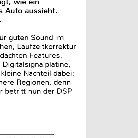
gt, wie ein
s Auto aussieht.
.
für guten Sound im
en, Laufzeitkorrektur
hdachten Features.
Digitalsignalplatine,
kleine Nachteil dabei:
öhere Regionen, denn
r betritt nun der DSP