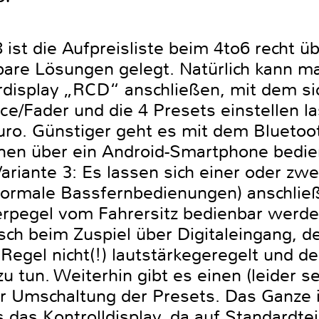
st die Aufpreisliste beim 4to6 recht üb
are Lösungen gelegt. Natürlich kann m
display „RCD“ anschließen, mit dem sic
e/Fader und die 4 Presets einstellen l
 Euro. Günstiger geht es mit dem Blueto
ionen über ein Android-Smartphone bedi
Variante 3: Es lassen sich einer oder zwe
normale Bassfernbedienungen) anschlie
pegel vom Fahrersitz bedienbar werde
sch beim Zuspiel über Digitaleingang, de
r Regel nicht(!) lautstärkegeregelt und 
zu tun. Weiterhin gibt es einen (leider s
ur Umschaltung der Presets. Das Ganze i
s das Kontrolldisplay, da auf Standardtei