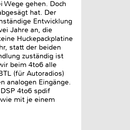
rei Wege gehen. Doch
abgesägt hat. Der
enständige Entwicklung
ei Jahre an, die
keine Huckepackplatine
, statt der beiden
ndlung zuständig ist
ir beim 4to6 alle
BTL (für Autoradios)
hen analogen Eingänge.
 DSP 4to6 spdif
owie mit je einem