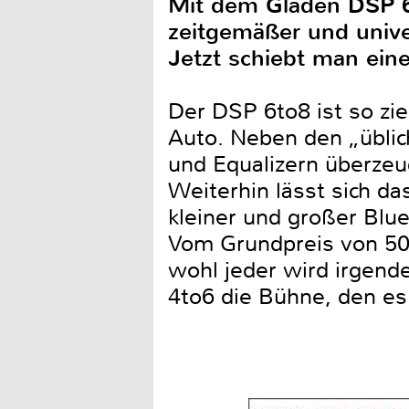
Mit dem Gladen DSP 6t
zeitgemäßer und unive
Jetzt schiebt man eine
Der DSP 6to8 ist so zi
Auto. Neben den „üblic
und Equalizern überzeu
Weiterhin lässt sich da
kleiner und großer Blue
Vom Grundpreis von 500
wohl jeder wird irgend
4to6 die Bühne, den es 