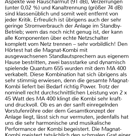
Aspekte wie Rauscharmut (91 dB), Verzerrungen
(unter 0,02 %) und Kanaltrennung (größer 74 dB)
sind klassenüblich und somit weit entfernt von
jeder Kritik. Erfreulich ist übrigens auch der sehr
geringe Stromverbrauch der Anlage im Standby-
Betrieb; wem das noch nicht genug ist, der kann
alle Komponenten über echte Netzschalter
komplett vom Netz trennen – sehr vorbildlich! Den
Hörtest hat die Magnat-Kombi mit
ausgewachsenen Standlautsprechern aus eigenem
Hause bestritten, zwei bassstarke und dynamisch
spielende Quantum 655 wurden mit dem MA 400
verkabelt. Diese Kombination hat sich übrigens als
sehr stimmig erwiesen, denn die gesamte Magnat-
Kombi liefert bei Bedarf richtig Power. Trotz der
nominell recht durchschnittlichen Leistung von 2 x
45 Watt des MA 400 klingt die Kombi sehr kraft-
und druckvoll. Ob es an der sanft einregelnden
Vorstufenröhre oder dem Gesamtkonzept der
Anlage liegt, lässt sich nur vermuten, jedenfalls hat
uns die sehr harmonische und musikalische
Performance der Kombi begeistert. Die Magnat-
Kombi meistert tatsächlich den schmalen Grat einer