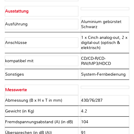
Ausstattung
Aluminium gebürstet
Ausführung
Schwarz
1 x Cinch analog-out, 2 x
Anschlüsse
digital-out (optisch &
elektrisch)
CD/CD-R/CD-
kompatibel mit
RW/MP3/HDCD
Sonstiges
System-Fernbedienung
Messwerte
Abmessung (B x H x T in mm)
430/76/287
Gewicht (in Kg)
4.2
Fremdspannungsabstand (A) (in dB)
104
Übersprechen (in dB (A))
91