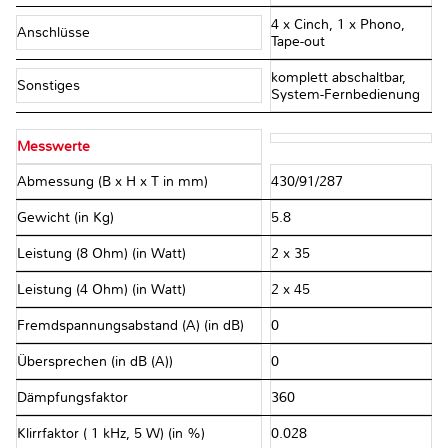
4 x Cinch, 1 x Phono,
Anschlüsse
Tape-out
komplett abschaltbar,
Sonstiges
System-Fernbedienung
Messwerte
Abmessung (B x H x T in mm)
430/91/287
Gewicht (in Kg)
5.8
Leistung (8 Ohm) (in Watt)
2 x 35
Leistung (4 Ohm) (in Watt)
2 x 45
Fremdspannungsabstand (A) (in dB)
0
Übersprechen (in dB (A))
0
Dämpfungsfaktor
360
Klirrfaktor ( 1 kHz, 5 W) (in %)
0.028