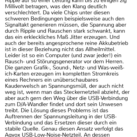
Ripple auf so einer Leitung kann bis zu einigen zig
Millivolt betragen, was den Klang deutlich
verschlechtert. Da viele Chips unter diesen
schweren Bedingungen beispielsweise auch den
Signaltakt generieren müssen, die Spannung aber
durch Ripple und Rauschen stark schwankt, kann
das ein erkleckliches Maß Jitter erzeugen. Und
auch der bereits angesprochene reine Akkubetrieb
ist in dieser Beziehung nicht das Allheilmittel.
Leider ist so ein Computer (und zwar jeder!) ein
Rausch- und Störungsgenerator vor dem Herren.
Die ganzen Grafik-, Sound-, Netz- und Was-weiß-
ich-Karten erzeugen im kompletten Stromkreis
eines Rechners ein unüberschaubares
Kauderwelsch an Spannungsmüll, der auch nicht
weg ist, wenn man das Steckernetzteil abzieht, der
aber auch gern den Weg über die USB-Verbindung
zum D/A-Wandler findet und dort sein Unwesen
treibt. Die Lösung dieses Problems ist das
Auftrennen der Spannungsleitung in der USB-
Verbindung und das Ersetzen dieser durch ein
stabile Quelle. Genau diesen Ansatz verfolgt das
Aqvox USB-Low-Noise-Netzteil. An dessen