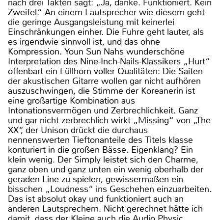
nach drei Takten sagt: „Ja, danke. Funktioniert. Kein
Zweifel.“ An einem Lautsprecher wie diesem geht
die geringe Ausgangsleistung mit keinerlei
Einschränkungen einher. Die Fuhre geht lauter, als
es irgendwie sinnvoll ist, und das ohne
Kompression. Youn Sun Nahs wunderschöne
Interpretation des Nine-Inch-Nails-Klassikers „Hurt“
offenbart ein Füllhorn voller Qualitäten: Die Saiten
der akustischen Gitarre wollen gar nicht aufhören
auszuschwingen, die Stimme der Koreanerin ist
eine großartige Kombination aus
Intonationsvermögen und Zerbrechlichkeit. Ganz
und gar nicht zerbrechlich wirkt „Missing“ von „The
XX“, der Unison drückt die durchaus
nennenswerten Tieftonanteile des Titels klasse
konturiert in die großen Bässe. Eigenklang? Ein
klein wenig. Der Simply leistet sich den Charme,
ganz oben und ganz unten ein wenig oberhalb der
geraden Line zu spielen, gewissermaßen ein
bisschen „Loudness“ ins Geschehen einzuarbeiten.
Das ist absolut okay und funktioniert auch an
anderen Lautsprechern. Nicht gerechnet hätte ich
damit, dass der Kleine auch die Audio Physic