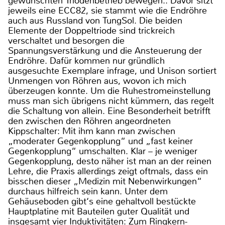
gewünschten Triodenbetrieb bewegen.. Davor sitzt
jeweils eine ECC82, sie stammt wie die Endröhre
auch aus Russland von TungSol. Die beiden
Elemente der Doppeltriode sind trickreich
verschaltet und besorgen die
Spannungsverstärkung und die Ansteuerung der
Endröhre. Dafür kommen nur gründlich
ausgesuchte Exemplare infrage, und Unison sortiert
Unmengen von Röhren aus, wovon ich mich
überzeugen konnte. Um die Ruhestromeinstellung
muss man sich übrigens nicht kümmern, das regelt
die Schaltung von allein. Eine Besonderheit betrifft
den zwischen den Röhren angeordneten
Kippschalter: Mit ihm kann man zwischen
„moderater Gegenkopplung“ und „fast keiner
Gegenkopplung“ umschalten. Klar – je weniger
Gegenkopplung, desto näher ist man an der reinen
Lehre, die Praxis allerdings zeigt oftmals, dass ein
bisschen dieser „Medizin mit Nebenwirkungen“
durchaus hilfreich sein kann. Unter dem
Gehäuseboden gibt‘s eine gehaltvoll bestückte
Hauptplatine mit Bauteilen guter Qualität und
insgesamt vier Induktivitäten: Zum Ringkern-