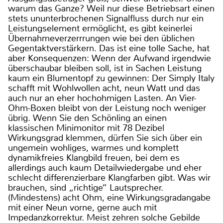
warum das Ganze? Weil nur diese Betriebsart einen
stets ununterbrochenen Signalfluss durch nur ein
Leistungselement ermöglicht, es gibt keinerlei
Übernahmeverzerrrungen wie bei den üblichen
Gegentaktverstärkern. Das ist eine tolle Sache, hat
aber Konsequenzen: Wenn der Aufwand irgendwie
überschaubar bleiben soll, ist in Sachen Leistung
kaum ein Blumentopf zu gewinnen: Der Simply Italy
schafft mit Wohlwollen acht, neun Watt und das
auch nur an eher hochohmigen Lasten. An Vier-
Ohm-Boxen bleibt von der Leistung noch weniger
übrig. Wenn Sie den Schönling an einen
klassischen Minimonitor mit 78 Dezibel
Wirkungsgrad klemmen, dürfen Sie sich über ein
ungemein wohliges, warmes und komplett
dynamikfreies Klangbild freuen, bei dem es
allerdings auch kaum Detailwiedergabe und eher
schlecht differenzierbare Klangfarben gibt. Was wir
brauchen, sind „richtige“ Lautsprecher.
(Mindestens) acht Ohm, eine Wirkungsgradangabe
mit einer Neun vorne, gerne auch mit
Impedanzkorrektur. Meist zehren solche Gebilde