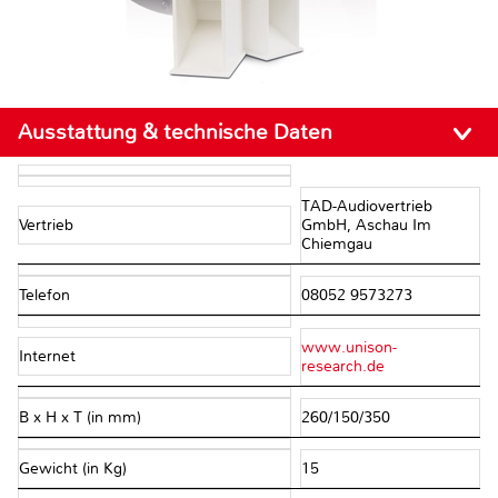
Ausstattung & technische Daten
TAD-Audiovertrieb
Vertrieb
GmbH, Aschau Im
Chiemgau
Telefon
08052 9573273
www.unison-
Internet
research.de
B x H x T (in mm)
260/150/350
Gewicht (in Kg)
15