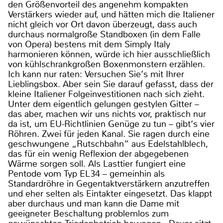
den Größenvorteil des angenehm kompakten
Verstärkers wieder auf, und hätten mich die Italiener
nicht gleich vor Ort davon überzeugt, dass auch
durchaus normalgroße Standboxen (in dem Falle
von Opera) bestens mit dem Simply Italy
harmonieren können, würde ich hier ausschließlich
von kühlschrankgroßen Boxenmonstern erzählen.
Ich kann nur raten: Versuchen Sie‘s mit Ihrer
Lieblingsbox. Aber sein Sie darauf gefasst, dass der
kleine Italiener Folgeinvestitionen nach sich zieht.
Unter dem eigentlich gelungen gestylen Gitter –
das aber, machen wir uns nichts vor, praktisch nur
da ist, um EU-Richtlinien Genüge zu tun – gibt‘s vier
Röhren. Zwei für jeden Kanal. Sie ragen durch eine
geschwungene „Rutschbahn“ aus Edelstahlblech,
das für ein wenig Reflexion der abgegebenen
Wärme sorgen soll. Als Lasttier fungiert eine
Pentode vom Typ EL34 – gemeinhin als
Standardröhre in Gegentaktverstärkern anzutreffen
und eher selten als Eintakter eingesetzt. Das klappt
aber durchaus und man kann die Dame mit
geeigneter Beschaltung problemlos zum