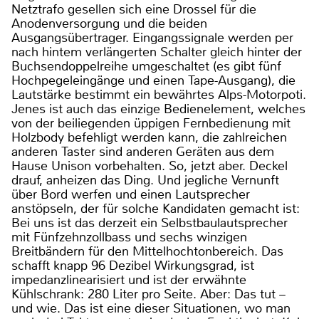
Netztrafo gesellen sich eine Drossel für die
Anodenversorgung und die beiden
Ausgangsübertrager. Eingangssignale werden per
nach hintem verlängerten Schalter gleich hinter der
Buchsendoppelreihe umgeschaltet (es gibt fünf
Hochpegeleingänge und einen Tape-Ausgang), die
Lautstärke bestimmt ein bewährtes Alps-Motorpoti.
Jenes ist auch das einzige Bedienelement, welches
von der beiliegenden üppigen Fernbedienung mit
Holzbody befehligt werden kann, die zahlreichen
anderen Taster sind anderen Geräten aus dem
Hause Unison vorbehalten. So, jetzt aber. Deckel
drauf, anheizen das Ding. Und jegliche Vernunft
über Bord werfen und einen Lautsprecher
anstöpseln, der für solche Kandidaten gemacht ist:
Bei uns ist das derzeit ein Selbstbaulautsprecher
mit Fünfzehnzollbass und sechs winzigen
Breitbändern für den Mittelhochtonbereich. Das
schafft knapp 96 Dezibel Wirkungsgrad, ist
impedanzlinearisiert und ist der erwähnte
Kühlschrank: 280 Liter pro Seite. Aber: Das tut –
und wie. Das ist eine dieser Situationen, wo man