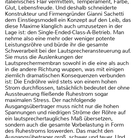
italienisches Flair vermitteln, Temperament, Farbe,
Glut, Lebensfreude. Und deshalb schneiderte
Konstrukteur und Firmengründer Gianni Sachetti
dem Einstiegsmodell ein Konzept auf den Leib, das
diese Maxime klanglich auch umzusetzen in der
Lage ist: den Single-Ended-Class-A-Betrieb. Man
nehme also eine mehr oder weniger potente
Leistungsröhre und bürde ihr die gesamte
Schwerarbeit bei der Lautsprecheransteuerung auf.
Sie muss die Auslenkungen der
Lautsprechermembran sowohl in die eine als auch
in die andere Richtung wuppen, was mit einigen
ziemlich dramatischen Konsequenzen verbunden
ist: Die Endröhre wird stets von einem hohen
Strom durchflossen, tatsächlich bedeutet der ohne
Aussteuerung fließende Ruhestrom sogar
maximalen Stress. Der nachfolgende
Ausgangsübertrager muss nicht nur die hohen
Spannungen und niedrigen Ströme der Röhre auf
ein lautsprechertaugliches Maß übersetzen,
sondern auch die gesamte Vorbelastung in Form
des Ruhestroms loswerden. Das macht den
Ausgangsübetrager groß, schwer und teuer. Und