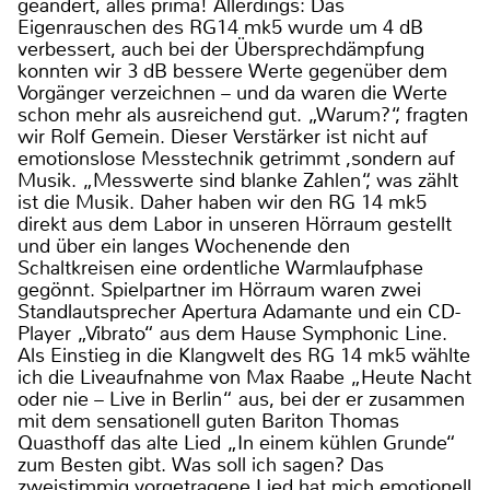
geändert, alles prima! Allerdings: Das
Eigenrauschen des RG14 mk5 wurde um 4 dB
verbessert, auch bei der Übersprechdämpfung
konnten wir 3 dB bessere Werte gegenüber dem
Vorgänger verzeichnen – und da waren die Werte
schon mehr als ausreichend gut. „Warum?“, fragten
wir Rolf Gemein. Dieser Verstärker ist nicht auf
emotionslose Messtechnik getrimmt ,sondern auf
Musik. „Messwerte sind blanke Zahlen“, was zählt
ist die Musik. Daher haben wir den RG 14 mk5
direkt aus dem Labor in unseren Hörraum gestellt
und über ein langes Wochenende den
Schaltkreisen eine ordentliche Warmlaufphase
gegönnt. Spielpartner im Hörraum waren zwei
Standlautsprecher Apertura Adamante und ein CD-
Player „Vibrato“ aus dem Hause Symphonic Line.
Als Einstieg in die Klangwelt des RG 14 mk5 wählte
ich die Liveaufnahme von Max Raabe „Heute Nacht
oder nie – Live in Berlin“ aus, bei der er zusammen
mit dem sensationell guten Bariton Thomas
Quasthoff das alte Lied „In einem kühlen Grunde“
zum Besten gibt. Was soll ich sagen? Das
zweistimmig vorgetragene Lied hat mich emotionell