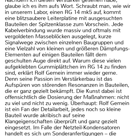
Nachdem ich diesen Verstärker gesehen habe,
glaube ich es ihm aufs Wort. Schraubt man, wie wir
in unserem Labor, einen RG 14 mk5 auf, kommt
eine blitzsaubere Leiterplatine mit ausgesuchten
Bauteilen der Spitzenklasse zum Vorschein. Jede
Kabelverbindung wurde massiv und oftmals mit
vergoldeten Masseblöcken ausgelegt, kurze
Signalwege zwischen einzelnen Baugruppen und
eine Vielzahl von kleinen und größeren Dämpfungs-
Elementen auf einigen Bauteilen fällt dem
geschulten Auge direkt auf. Warum diese vielen
aufgeklebten Gummiplättchen im RG 14 zu finden
sind, erklärt Rolf Gemein immer wieder gerne.
Denn seine Passion im Verstärkerbau ist das
Aufspüren von störenden Resonanzen in Bauteilen,
die er ganz gezielt bekämpft. Die Kunst dabei ist
offensichtlich die Dosierung der Maßnahmen: nicht
zu viel und nicht zu wenig. Überhaupt: Rolf Gemein
ist ein Fan der Detailarbeit, jedes noch so kleine
Bauteil wurde akribisch auf seine
Klangeigenschaften überprüft und ganz gezielt
eingesetzt. Im Falle der Netzteil-Kondensatoren
handelt es sich um Sonderanfertigungen – die