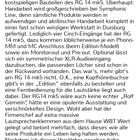
kostspieligen Bauteilen des RG 14 mk5. Überhaupt:
Handarbeit wird großgeschrieben bei Symphonic
Line, denn sämtliche Produkte werden in
aufwendiger und akribischer Handarbeit komplett in
einer fast schon winzigen Werkstatt in Duisburg
gefertigt. Lediglich vier Cinch-Eingänge hat der RG
14 mk5, dazu kommen löblicherweise je ein Phono-
MM und MC-Anschluss (beim Edition-Modell)
sowie ein Monitor-out und Pre-out. Optional lässt
sich ein symmetrischer XLR-Audioeingang
dazubuchen, die passenden Löcher sind schon in
der Rückwand vorhanden. Das war‘s, mehr gibt‘s
am RG 14 mk5 nicht. O.K., eine Kopfhörerbuchse
gibt’s in der „Edition“ ebenfalls zu bestellen und
eine Fernbedienung für die Lautstärke liegt auch
dabei. Der RG14 mk5 wäre auch keine echter „Rolf
Gemein“, hätte er eine opulente Ausstattung und
verschnörkeltes Design. Wohl aber hat der
Firmenchef auf extra massive
Lautsprecherklemmen aus dem Hause WBT Wert
gelegt und betont mehrfach, dass dieses wie alle
seine Produkte ein Leben lang halten werden.