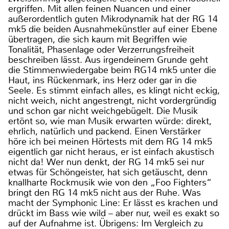
ergriffen. Mit allen feinen Nuancen und einer
außerordentlich guten Mikrodynamik hat der RG 14
mk5 die beiden Ausnahmekünstler auf einer Ebene
übertragen, die sich kaum mit Begriffen wie
Tonalität, Phasenlage oder Verzerrungsfreiheit
beschreiben lässt. Aus irgendeinem Grunde geht
die Stimmenwiedergabe beim RG14 mk5 unter die
Haut, ins Rückenmark, ins Herz oder gar in die
Seele. Es stimmt einfach alles, es klingt nicht eckig,
nicht weich, nicht angestrengt, nicht vordergründig
und schon gar nicht weichgebügelt. Die Musik
ertönt so, wie man Musik erwarten würde: direkt,
ehrlich, natürlich und packend. Einen Verstärker
höre ich bei meinen Hörtests mit dem RG 14 mk5
eigentlich gar nicht heraus, er ist einfach akustisch
nicht da! Wer nun denkt, der RG 14 mk5 sei nur
etwas für Schöngeister, hat sich getäuscht, denn
knallharte Rockmusik wie von den „Foo Fighters“
bringt den RG 14 mk5 nicht aus der Ruhe. Was
macht der Symphonic Line: Er lässt es krachen und
drückt im Bass wie wild – aber nur, weil es exakt so
auf der Aufnahme ist. Übrigens: Im Vergleich zu