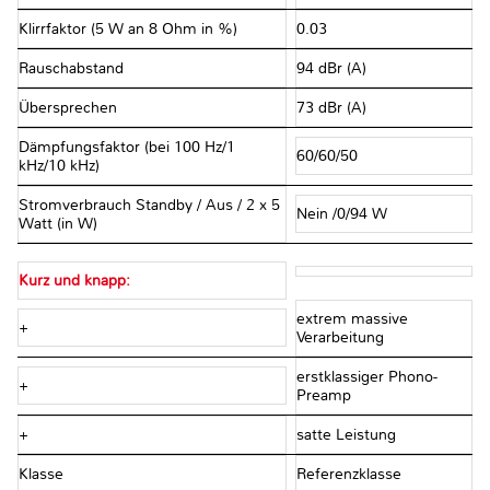
Klirrfaktor (5 W an 8 Ohm in %)
0.03
Rauschabstand
94 dBr (A)
Übersprechen
73 dBr (A)
Dämpfungsfaktor (bei 100 Hz/1
60/60/50
kHz/10 kHz)
Stromverbrauch Standby / Aus / 2 x 5
Nein /0/94 W
Watt (in W)
Kurz und knapp:
extrem massive
+
Verarbeitung
erstklassiger Phono-
+
Preamp
+
satte Leistung
Klasse
Referenzklasse