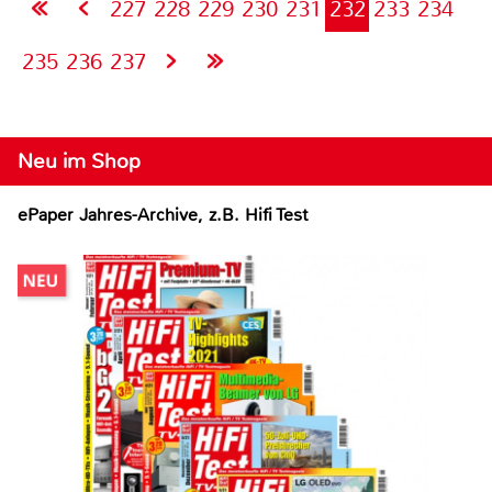
227
228
229
230
231
232
233
234
235
236
237
Neu im Shop
ePaper Jahres-Archive, z.B. Hifi Test