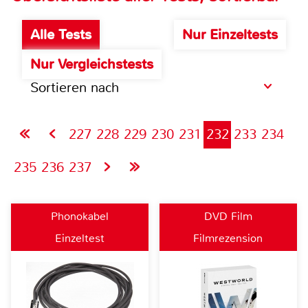
Alle Tests
Nur Einzeltests
Nur Vergleichstests
Sortieren nach
227
228
229
230
231
232
233
234
235
236
237
Phonokabel
DVD Film
Einzeltest
Filmrezension