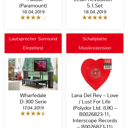
(Paramount)
5.1.Set
18.04.2019
18.04.2019
Lautsprecher Surround
Schallplatte
Einzeltest
Musikrezension
Wharfedale
Lana Del Rey – Love
D-300 Serie
/ Lust For Life
17.04.2019
(Polydor Ltd. (UK) –
B0026823-11,
Interscope Records
– B0026823-11)