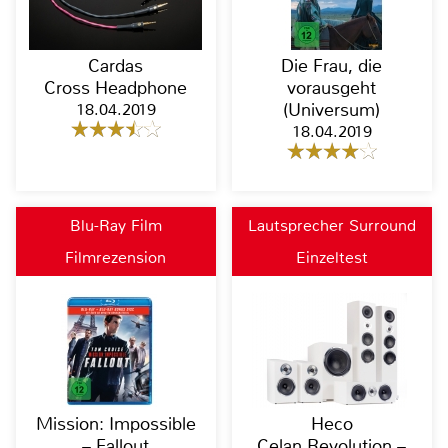
Cardas
Die Frau, die
Cross Headphone
vorausgeht
18.04.2019
(Universum)
18.04.2019
Blu-Ray Film
Lautsprecher Surround
Filmrezension
Einzeltest
Mission: Impossible
Heco
– Fallout
Celan Revolution –