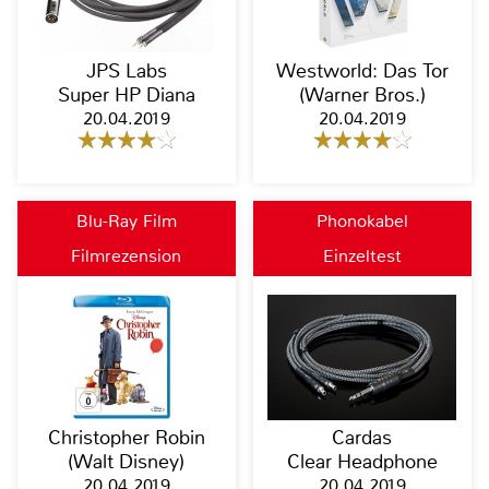
JPS Labs
Westworld: Das Tor
Super HP Diana
(Warner Bros.)
20.04.2019
20.04.2019
Blu-Ray Film
Phonokabel
Filmrezension
Einzeltest
Christopher Robin
Cardas
(Walt Disney)
Clear Headphone
20.04.2019
20.04.2019