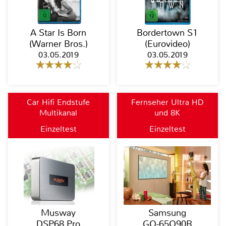
A Star Is Born
Bordertown S1
(Warner Bros.)
(Eurovideo)
03.05.2019
03.05.2019
Car Hifi Endstufe
Fernseher Ultra HD
Multikanal
und 8K
Einzeltest
Einzeltest
Musway
Samsung
DSP68 Pro
GQ-65Q90R