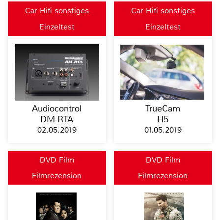
Car Hifi sonstiges
Car Hifi sonstiges
Einzeltest
Einzeltest
Audiocontrol
TrueCam
DM-RTA
H5
02.05.2019
01.05.2019
DVD Film
DVD Film
Filmrezension
Filmrezension