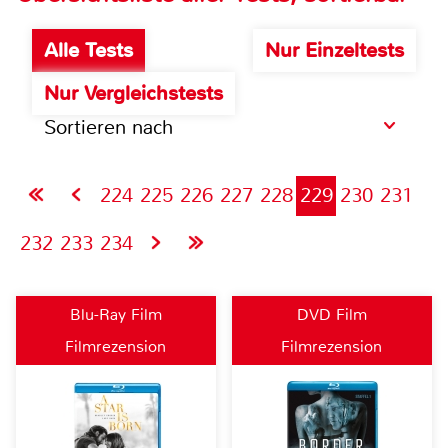
Alle Tests
Nur Einzeltests
Nur Vergleichstests
Sortieren nach
224
225
226
227
228
229
230
231
232
233
234
Blu-Ray Film
DVD Film
Filmrezension
Filmrezension