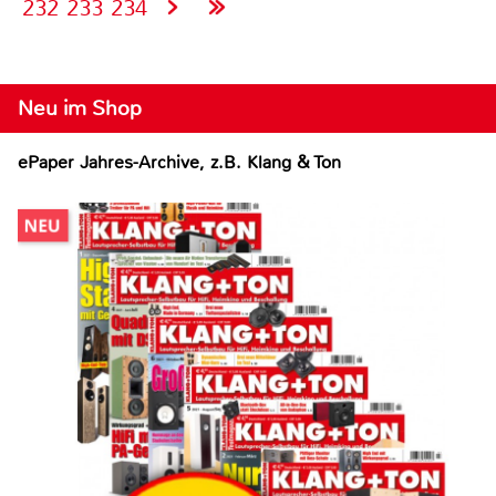
232
233
234
Neu im Shop
ePaper Jahres-Archive, z.B. Klang & Ton