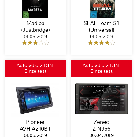
Madiba
SEAL Team S1
(Justbridge)
(Universal)
01.05.2019
01.05.2019
Autoradio 2 DIN,
Autoradio 2 DIN,
Einzeltest
Einzeltest
Moniceiver, Naviceiver,
Moniceiver, Naviceiver,
Bluetooth
Bluetooth
Pioneer
Zenec
AVH-A210BT
Z-N956
01.05.2019
30.04.2019