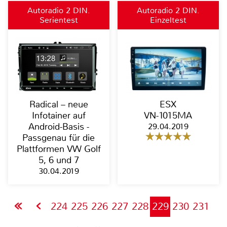
Autoradio 2 DIN,
Autoradio 2 DIN,
Serientest
Einzeltest
Moniceiver, Naviceiver,
Moniceiver, Naviceiver,
Bluetooth
Bluetooth
Radical – neue
ESX
Infotainer auf
VN-1015MA
Android-Basis -
29.04.2019
Passgenau für die
Plattformen VW Golf
5, 6 und 7
30.04.2019
224
225
226
227
228
229
230
231