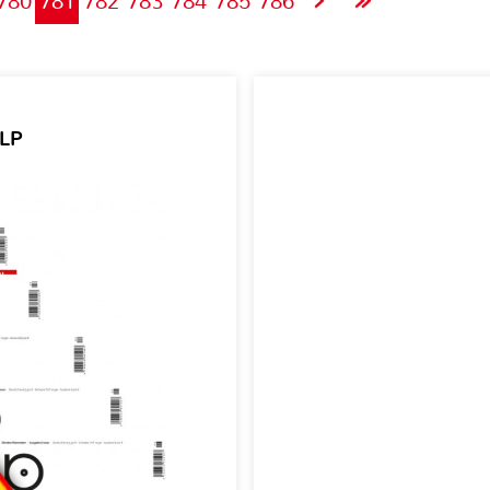
780
781
782
783
784
785
786
 LP