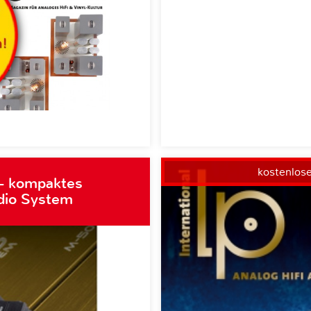
kostenlos
– kompaktes
dio System