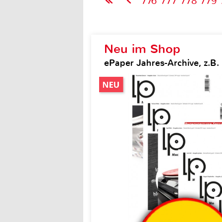
776
777
778
779
Neu im Shop
ePaper Jahres-Archive, z.B.