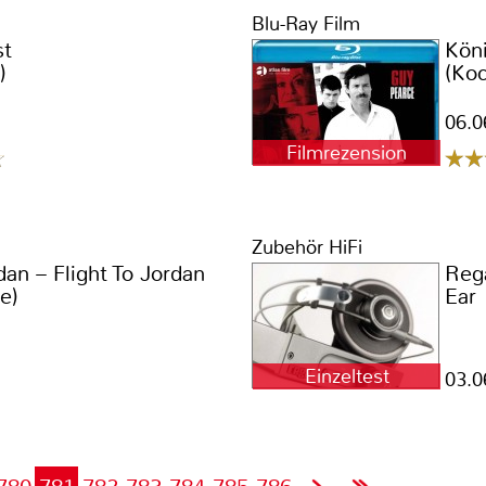
Blu-Ray Film
st
Köni
)
(Koc
06.0
Filmrezension
Zubehör HiFi
an – Flight To Jordan
Reg
e)
Ear
Einzeltest
03.0