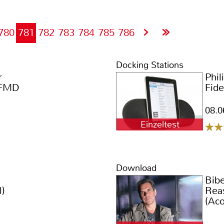
780
781
782
783
784
785
786
Docking Stations
r
Phil
 FMD
Fide
08.0
Einzeltest
Download
Bib
l)
Rea
(Aco