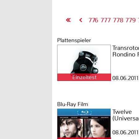
776
777
778
779
Plattenspieler
Transroto
Rondino
Einzeltest
08.06.2011
Blu-Ray Film
Twelve
(Universa
08.06.2011