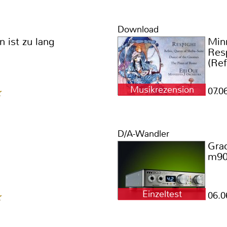
Download
 ist zu lang
Min
Res
(Re
Musikrezension
07.0
D/A-Wandler
Gra
m9
Einzeltest
06.0