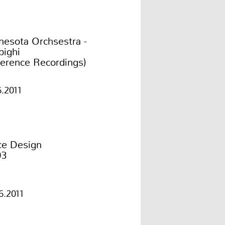
nesota Orchsestra -
pighi
ference Recordings)
6.2011
ce Design
03
6.2011