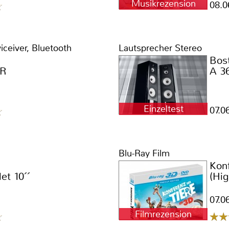
Musikrezension
08.0
iceiver, Bluetooth
Lautsprecher Stereo
Bos
0R
A 3
Einzeltest
07.0
Blu-Ray Film
Konf
et 10´´
(Hig
07.0
Filmrezension