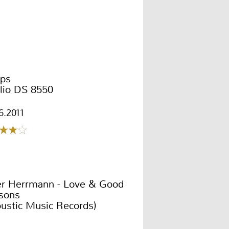
ips
lio DS 8550
6.2011
er Herrmann - Love & Good
sons
ustic Music Records)