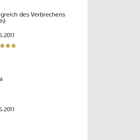
greich des Verbrechens
h)
6.2011
a
6.2011