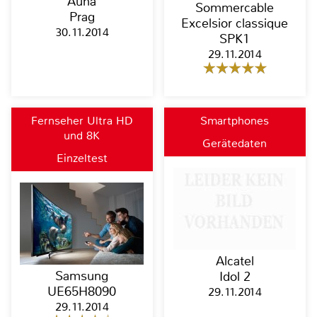
Auna
Sommercable
Prag
Excelsior classique
30.11.2014
SPK1
29.11.2014
Fernseher Ultra HD
Smartphones
und 8K
Gerätedaten
Einzeltest
Alcatel
Samsung
Idol 2
UE65H8090
29.11.2014
29.11.2014