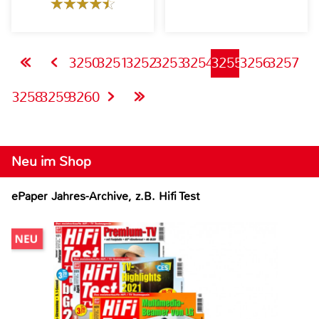
3250
3251
3252
3253
3254
3255
3256
3257
3258
3259
3260
Neu im Shop
ePaper Jahres-Archive, z.B. Hifi Test