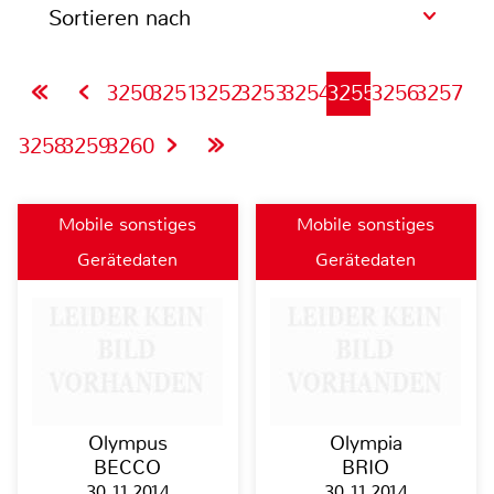
Sortieren nach
3250
3251
3252
3253
3254
3255
3256
3257
3258
3259
3260
Mobile sonstiges
Mobile sonstiges
Gerätedaten
Gerätedaten
Olympus
Olympia
BECCO
BRIO
30.11.2014
30.11.2014