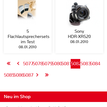
5
Sony
Flachlautsprechersets
HDR-XR520
im Test
08.01.2010
08.01.2010
5077
5078
5079
5080
5081
5082
5083
5084
5085
5086
5087
Neu im Shop