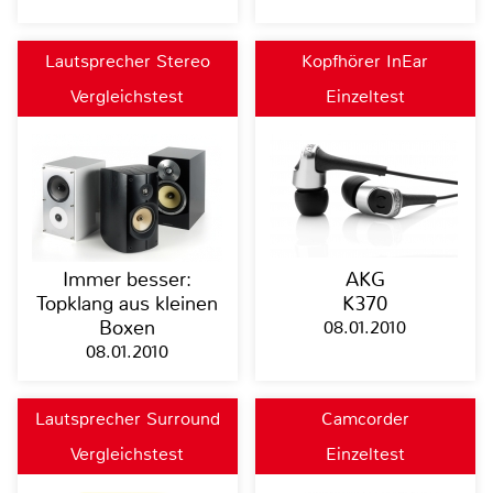
Lautsprecher Stereo
Kopfhörer InEar
Vergleichstest
Einzeltest
Immer besser:
AKG
Topklang aus kleinen
K370
Boxen
08.01.2010
08.01.2010
Lautsprecher Surround
Camcorder
Vergleichstest
Einzeltest