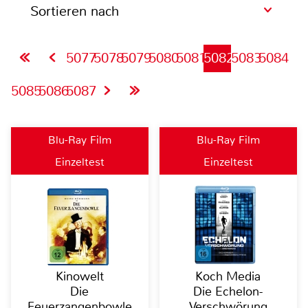
Sortieren nach
5077
5078
5079
5080
5081
5082
5083
5084
5085
5086
5087
Blu-Ray Film
Blu-Ray Film
Einzeltest
Einzeltest
Kinowelt
Koch Media
Die
Die Echelon-
Feuerzangenbowle
Verschwörung