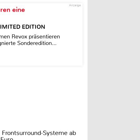
Anzeige
ren eine
– LIMITED EDITION
men Revox präsentieren
nierte Sonderedition...
i Frontsurround-Systeme ab
 Euro