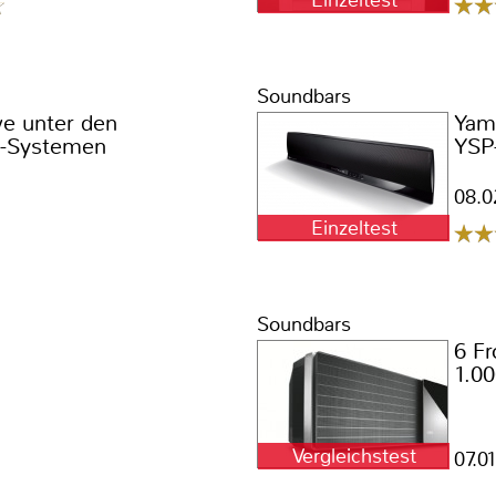
Einzeltest
Soundbars
e unter den
Yam
-Systemen
YSP
08.0
Einzeltest
Soundbars
6 F
1.00
Vergleichstest
07.0