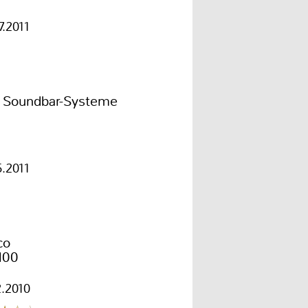
7.2011
r Soundbar-Systeme
5.2011
co
100
2.2010