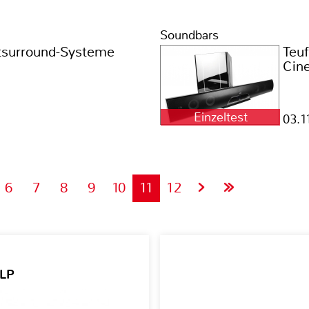
Soundbars
ntsurround-Systeme
Teuf
Cin
Einzeltest
03.1
6
7
8
9
10
11
12
 LP