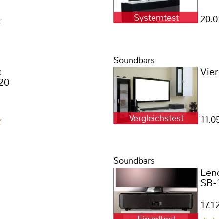
Systemtest
20.0
Soundbars
c
Vie
20
Vergleichstest
11.0
Soundbars
Len
SB-
17.1