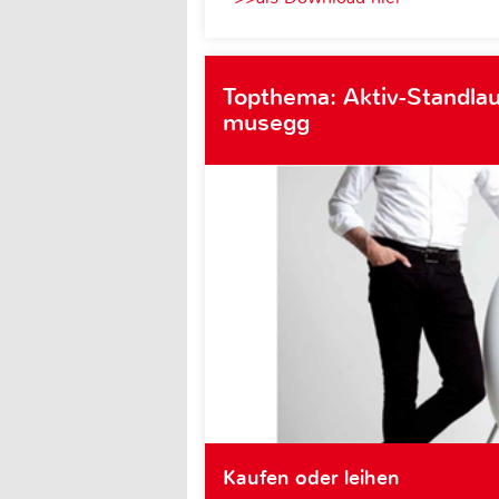
Topthema: Aktiv-Standlau
musegg
Kaufen oder leihen