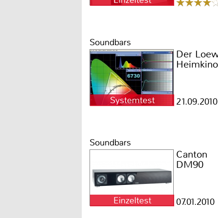
Einzeltest
Soundbars
Der Loew
Heimkino
Systemtest
21.09.2010
Soundbars
Canton
DM90
Einzeltest
07.01.2010