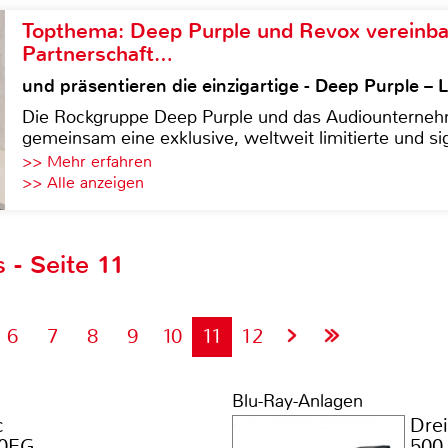
Topthema: Deep Purple und Revox vereinba
Partnerschaft…
und präsentieren die einzigartige - Deep Purple 
Die Rockgruppe Deep Purple und das Audiounterneh
gemeinsam eine exklusive, weltweit limitierte und sig
>> Mehr erfahren
>> Alle anzeigen
 - Seite 11
6
7
8
9
10
11
12
Blu-Ray-Anlagen
c
Dre
0EG
500