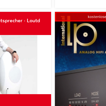
kostenlos
tsprecher · Loutd