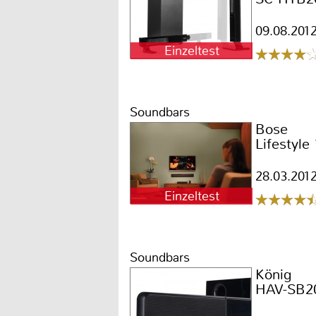
09.08.201
Einzeltest
Soundbars
Bose
Lifestyle
28.03.201
Einzeltest
Soundbars
König
HAV-SB2