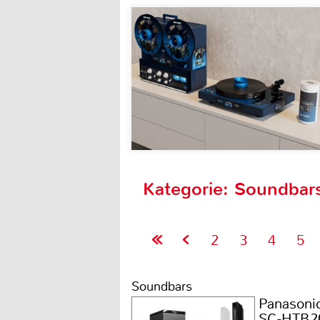
Kategorie: Soundbars
2
3
4
5
Soundbars
Panasoni
SC-HTB2