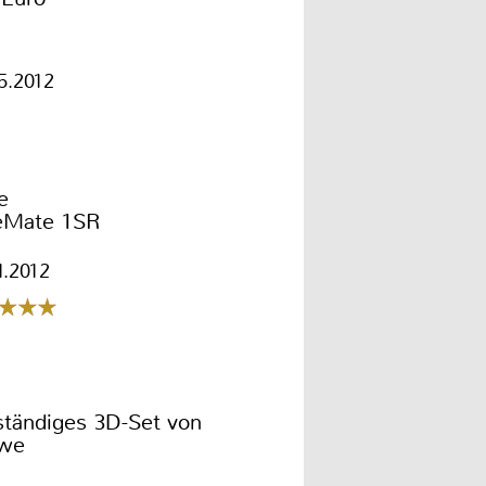
5.2012
e
eMate 1SR
1.2012
ständiges 3D-Set von
we