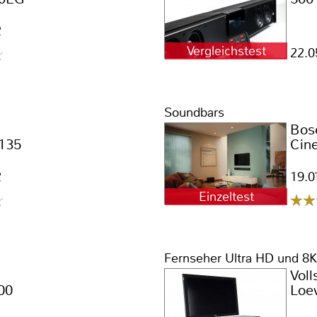
2
Vergleichstest
22.0
Soundbars
Bos
 135
Cin
2
19.0
Einzeltest
Fernseher Ultra HD und 8K
Voll
00
Loe