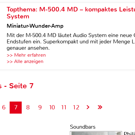
Topthema: M-500.4 MD – kompaktes Leist
System
Miniatur-Wunder-Amp
Mit der M-500.4 MD läutet Audio System eine neue G
Endstufen ein. Superkompakt und mit jeder Menge Le
genauer ansehen.
>> Mehr erfahren
>> Alle anzeigen
 - Seite 7
6
7
8
9
10
11
12
Soundbars
Phil