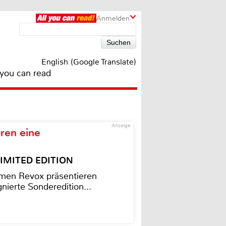
Anmelden
English (Google Translate)
 you can read
Anzeige
ren eine
– LIMITED EDITION
men Revox präsentieren
nierte Sonderedition...