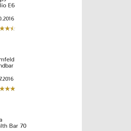
lio E6
0.2016
mfeld
ndbar
7.2016
a
lth Bar 70