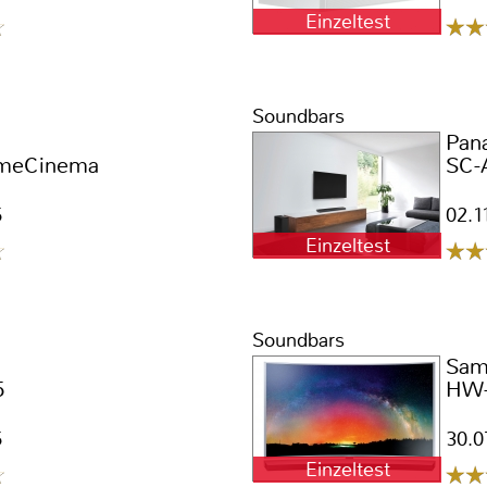
Einzeltest
Soundbars
Pan
meCinema
SC-
5
02.1
Einzeltest
Soundbars
Sam
5
HW-
5
30.0
Einzeltest