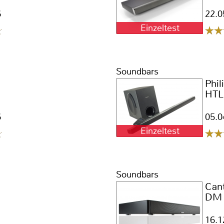
6
22.0
Einzeltest
Soundbars
Phil
HTL
6
05.0
Einzeltest
Soundbars
Can
DM 
16.1