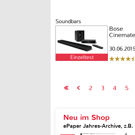
Soundbars
Bose
Cinemate
30.06.201
Einzeltest
2
3
4
5
Neu im Shop
ePaper Jahres-Archive, z.B.