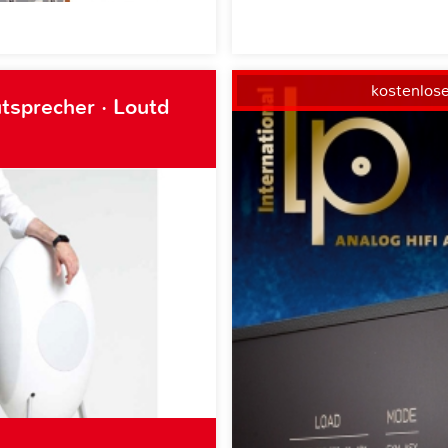
kostenlos
tsprecher · Loutd