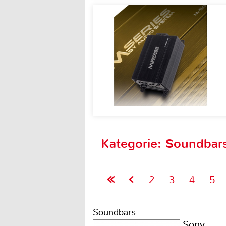
Kategorie: Soundbars
2
3
4
5
Soundbars
Sony