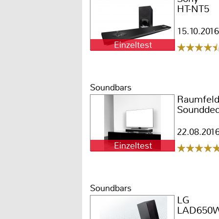
HT-NT5
15.10.2016
Einzeltest
Soundbars
Raumfel
Soundde
22.08.201
Einzeltest
Soundbars
LG
LAD650