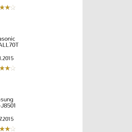
asonic
ALL70T
1.2015
sung
J8501
7.2015