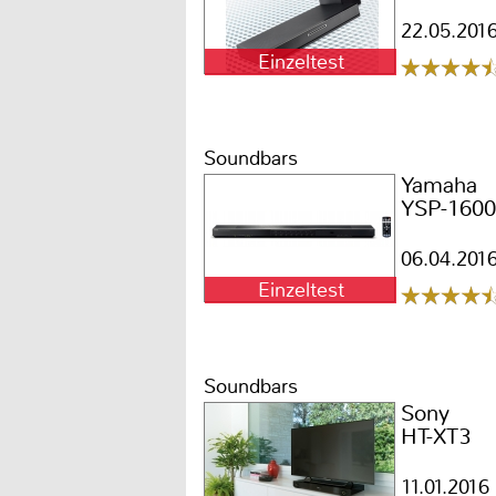
22.05.201
Einzeltest
Soundbars
Yamaha
YSP-1600
06.04.201
Einzeltest
Soundbars
Sony
HT-XT3
11.01.2016