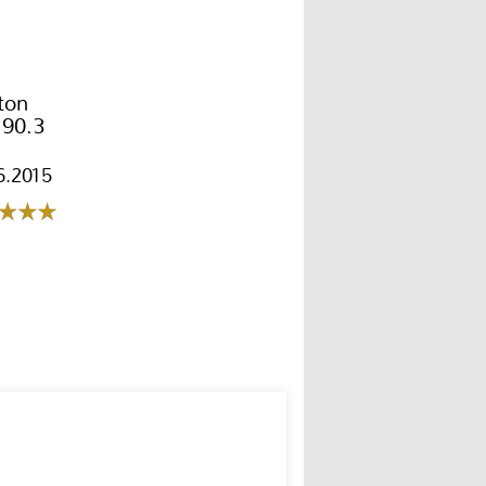
ton
90.3
6.2015