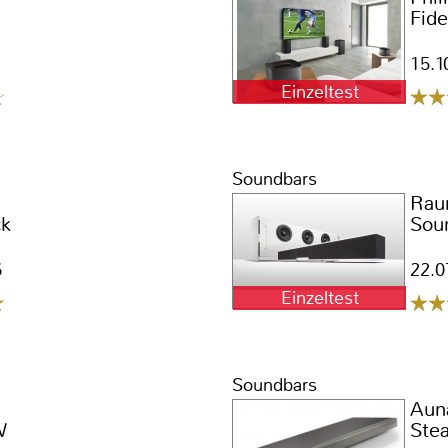
Fide
15.1
Einzeltest
Soundbars
d
Rau
ck
Sou
6
22.0
Einzeltest
Soundbars
Aun
W
Stea