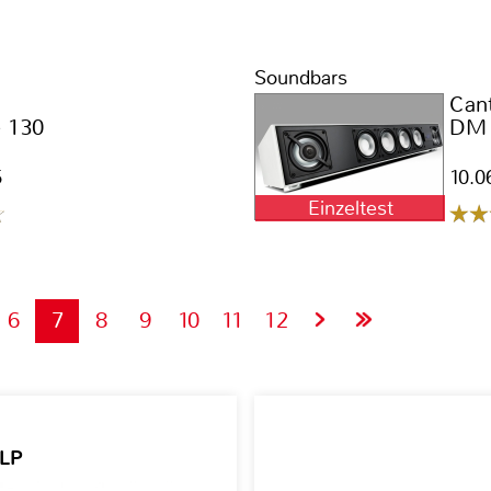
Soundbars
Can
 130
DM 
5
10.0
Einzeltest
6
7
8
9
10
11
12
 LP